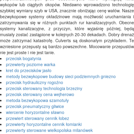
wykopów lub ciągłych okopów. Niedawno wprowadzono technologię
szybkiej wymiany szyb w USA, znacznie obniżając cenę wałów. Nasze
bezwykopowe systemy okładzinowe mają możliwość uruchamiania i
zatrzymywania się w różnych punktach rur kanalizacyjnych. Obecne
systemy kanalizacyjne, z przyczyn, które wyjaśnię później, będą
musiały zostać zastąpione w kolejnych 20-30 dekadach. Dobry drenaż
może zatrzymać katastrofę. Culverts są doskonałym przykładem. Te
wzniesione przepusty są bardzo powszechne. Mocowanie przepustów
nie jest proste i nie jest tanie.
przecisk bogatynia
przewierty poziome warka
kret do przecisków jasło
metody bezwykopowe budowy sieci podziemnych gniezno
przecisk hydrauliczny rogoźno
przecisk sterowany technologia brzeziny
przecisk sterowany cena wejherowo
metoda bezwykopowa szamotuły
przecisk pneumatyczny gliwice
wiercenie horyzontalne sławno
przewiert sterowany cennik łobez
przewierty horyzontalne cennik łomianki
przewierty sterowane wielkopolska milanówek