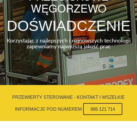
WĘGORZEWO
DOŚWIADCZENIE
Korzystając z najlepszych i najnowszych technologii
zapewniamy najwyższą jakość prac
PRZEWIERTY STEROWANE - KONTAKT I WSZELKIE
INFORMACJE POD NUMEREM
886 121 714