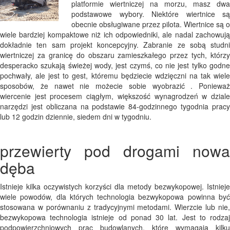
platformie wiertniczej na morzu, masz dwa
podstawowe wybory. Niektóre wiertnice są
obecnie obsługiwane przez pilota. Wiertnice są o
wiele bardziej kompaktowe niż ich odpowiedniki, ale nadal zachowują
dokładnie ten sam projekt koncepcyjny. Zabranie ze sobą studni
wiertniczej za granicę do obszaru zamieszkałego przez tych, którzy
desperacko szukają świeżej wody, jest czymś, co nie jest tylko godne
pochwały, ale jest to gest, któremu będziecie wdzięczni na tak wiele
sposobów, że nawet nie możecie sobie wyobrazić . Ponieważ
wiercenie jest procesem ciągłym, większość wynagrodzeń w dziale
narzędzi jest obliczana na podstawie 84-godzinnego tygodnia pracy
lub 12 godzin dziennie, siedem dni w tygodniu.
przewierty pod drogami nowa
dęba
Istnieje kilka oczywistych korzyści dla metody bezwykopowej. Istnieje
wiele powodów, dla których technologia bezwykopowa powinna być
stosowana w porównaniu z tradycyjnymi metodami. Wierzcie lub nie,
bezwykopowa technologia istnieje od ponad 30 lat. Jest to rodzaj
podpowierzchniowych prac budowlanych, które wymagają kilku