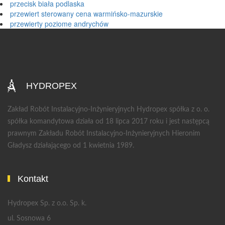
przecisk biała podlaska
przewiert sterowany cena warmińsko-mazurskie
przewierty poziome andrychów
HYDROPEX
Zakład Robót Instalacyjno-Inżynieryjnych Hydropex spółka z o. o.
spółka komandytowa działa od 18 lipca 2017 roku i jest następcą
prawnym Zakładu Robót Instalacyjno-Inżynieryjnych Hieronim
Gładysz działającego od 1 kwietnia 1989.
Kontakt
Hydropex Sp. z o.o. Sp. k.
ul. Sosnowa 6