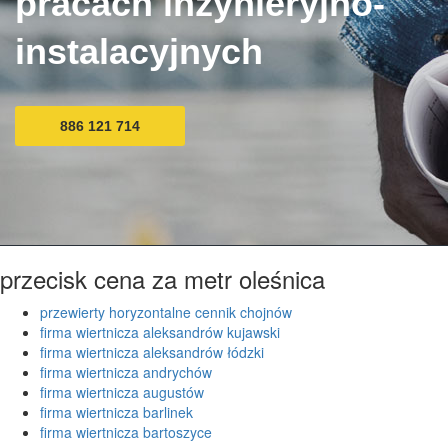
pracach inżynieryjno-
instalacyjnych
886 121 714
przecisk cena za metr oleśnica
przewierty horyzontalne cennik chojnów
firma wiertnicza aleksandrów kujawski
firma wiertnicza aleksandrów łódzki
firma wiertnicza andrychów
firma wiertnicza augustów
firma wiertnicza barlinek
firma wiertnicza bartoszyce