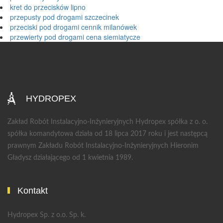
kret do przecisków lipno
przepusty pod drogami szczecinek
przeciski pod drogami cennik milanówek
przewierty pod drogami cena siemiatycze
HYDROPEX
Zakład Robót Instalacyjno-Inżynieryjnych Hydropex spółka z o. o.
spółka komandytowa działa od 18 lipca 2017 roku i jest następcą
prawnym Zakładu Robót Instalacyjno-Inżynieryjnych Hieronim
Gładysz działającego od 1 kwietnia 1989.
Kontakt
Hydropex Sp. z o.o. Sp. k.