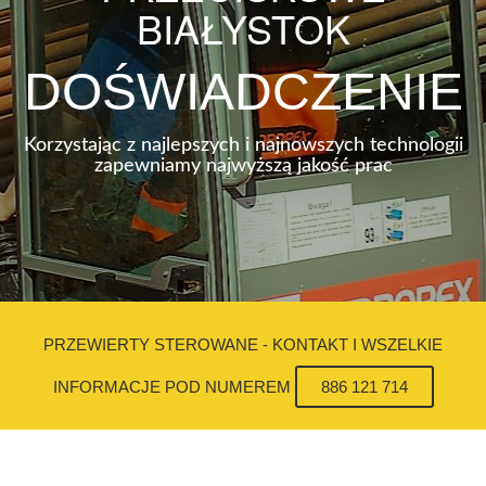
BIAŁYSTOK
DOŚWIADCZENIE
Korzystając z najlepszych i najnowszych technologii
zapewniamy najwyższą jakość prac
PRZEWIERTY STEROWANE - KONTAKT I WSZELKIE
INFORMACJE POD NUMEREM
886 121 714