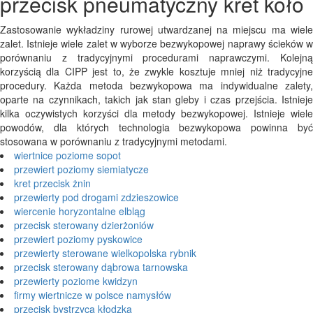
przecisk pneumatyczny kret koło
Zastosowanie wykładziny rurowej utwardzanej na miejscu ma wiele
zalet. Istnieje wiele zalet w wyborze bezwykopowej naprawy ścieków w
porównaniu z tradycyjnymi procedurami naprawczymi. Kolejną
korzyścią dla CIPP jest to, że zwykle kosztuje mniej niż tradycyjne
procedury. Każda metoda bezwykopowa ma indywidualne zalety,
oparte na czynnikach, takich jak stan gleby i czas przejścia. Istnieje
kilka oczywistych korzyści dla metody bezwykopowej. Istnieje wiele
powodów, dla których technologia bezwykopowa powinna być
stosowana w porównaniu z tradycyjnymi metodami.
wiertnice poziome sopot
przewiert poziomy siemiatycze
kret przecisk żnin
przewierty pod drogami zdzieszowice
wiercenie horyzontalne elbląg
przecisk sterowany dzierżoniów
przewiert poziomy pyskowice
przewierty sterowane wielkopolska rybnik
przecisk sterowany dąbrowa tarnowska
przewierty poziome kwidzyn
firmy wiertnicze w polsce namysłów
przecisk bystrzyca kłodzka