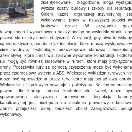
zidentyfikowane i złagodzone, mogą wystąpić
wyższe koszty budowy i szkody dla reputacji.
Celem każdej organizacji inżynieryjnej jest
wykonywanie pracy w najwyższej jakości iw
krótszym czasie. W przypadku gazu
łatwopalnego i wybuchowego należy podjąć odpowiednie środki, aby
pozbyć się elektryczności statycznej. W sytuacji, gdy otwarte wykopy
są niepraktyczne, podobnie jak instalacje, które muszą występować w
ciele wodnym, technologie bezwykopowe stanowią nieocenioną
alternatywę, która umożliwia sprawne wykonanie konstrukcji. Podłoża
rur mogą być również stosowane w rurach, które mają przyłączone
dreny. Podszewka rury za pomocą czyszczenia może być wykonana
przez czterocalowe wyjęcie z ABS. Większość wykładzin rurowych nie
może być wprowadzona przez rury, które mają ponad dwa obroty.
Większość linii gazowych powstaje z polietylenu. Kolejny potencjalny
powód, dla którego lampka kontrolna nie świeci, może być
spowodowana elastycznym przewodem. Inspekcja kamery
kanalizacyjnej jest niezbędna do ustalenia prawdziwych kosztów.
Zanim przejdziesz dalej, będziesz chciał zaangażować usługi
wykonawcy.