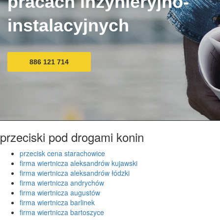
pracach inżynieryjno-
instalacyjnych
886 121 714
przeciski pod drogami konin
przecisk cena starachowice
firma wiertnicza aleksandrów kujawski
firma wiertnicza aleksandrów łódzki
firma wiertnicza andrychów
firma wiertnicza augustów
firma wiertnicza barlinek
firma wiertnicza bartoszyce