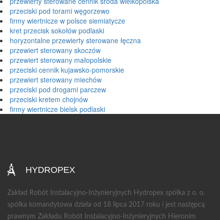
przewierty sterowane cennik środa wielkopolska
przeciski pod torami węgorzewo
firmy wiertnicze w polsce siemiatycze
kret przecisk sokołów podlaski
horyzontalne przewierty sterowane łęczna
przewiert sterowany skoczów
przewiert sterowany małopolskie
przeciski cennik kujawsko-pomorskie
przewiert sterowany miechów
przeciski pod drogami parczew
przeciski kretem chojnów
firmy wiertnicze bielsk podlaski
HYDROPEX
Zakład Robót Instalacyjno-Inżynieryjnych Hydropex spółka z o. o.
spółka komandytowa działa od 18 lipca 2017 roku i jest następcą
prawnym Zakładu Robót Instalacyjno-Inżynieryjnych Hieronim