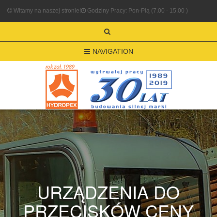
Witamy na naszej stronie!
Godziny Pracy: Pon-Pią (7.00 - 15.00 )
NAVIGATION
URZĄDZENIA DO
PRZECISKÓW CENY