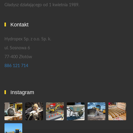
Gładysz działającego od 1 kwietnia 1989.
Kontakt
Hydropex Sp. z o.o. Sp. k.
ul. Sosnowa 6
77-400 Złotów
886 121 714
Instagram