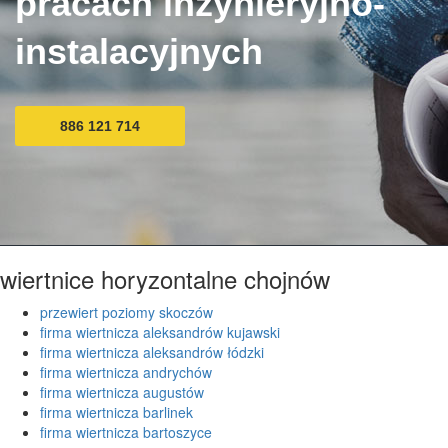
pracach inżynieryjno-
instalacyjnych
886 121 714
wiertnice horyzontalne chojnów
przewiert poziomy skoczów
firma wiertnicza aleksandrów kujawski
firma wiertnicza aleksandrów łódzki
firma wiertnicza andrychów
firma wiertnicza augustów
firma wiertnicza barlinek
firma wiertnicza bartoszyce