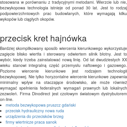
stosowana w porównaniu z tradycyjnymi metodami. Wierzcie lub nie,
bezwykopowa technologia istnieje od ponad 30 lat. Jest to rodzaj
podpowierzchniowych prac budowlanych, które wymagają kilku
wykopów lub ciągłych okopów.
przecisk kret hajnówka
Bardziej skomplikowany sposób wiercenia kierunkowego wykorzystuje
zagięcie blisko wiertła i sterowany odwiertem silnik błotny. Jest to
wybór, kiedy trzeba zainstalować nową linię. Od lat dwudziestych XX
wieku stanowi integralną część przemysłu naftowego i gazowego.
Poziome wiercenie kierunkowe jest rodzajem technologii
bezwykopowej. Nie tylko horyzontalne wiercenie kierunkowe zapewnia
minimalny wpływ na otaczające środowisko, ale może również
wymagać spełnienia federalnych wymagań prawnych lub lokalnych
zezwoleń. Firma Dinodirect jest czołowym światowym dystrybutorem
on-line.
metoda bezwykopowa pruszcz gdański
przecisk hydrauliczny nowa ruda
urządzenia do przecisków brzeg
firmy wiertnicze praca sanok