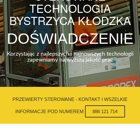
TECHNOLOGIA
BYSTRZYCA KŁODZKA
DOŚWIADCZENIE
Korzystając z najlepszych i najnowszych technologii
zapewniamy najwyższą jakość prac
PRZEWIERTY STEROWANE - KONTAKT I WSZELKIE
INFORMACJE POD NUMEREM
886 121 714