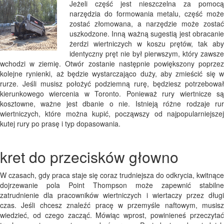
Jeżeli część jest nieszczelna za pomocą
narzędzia do formowania metalu, część może
zostać złomowana, a narzędzie może zostać
uszkodzone. Inną ważną sugestią jest obracanie
żerdzi wiertniczych w koszu prętów, tak aby
identyczny pręt nie był pierwszym, który zawsze
wchodzi w ziemię. Otwór zostanie następnie powiększony poprzez
kolejne rynienki, aż będzie wystarczająco duży, aby zmieścić się w
rurze. Jeśli musisz położyć podziemną rurę, będziesz potrzebował
kierunkowego wiercenia w Toronto. Ponieważ rury wiertnicze są
kosztowne, ważne jest dbanie o nie. Istnieją różne rodzaje rur
wiertniczych, które można kupić, począwszy od najpopularniejszej
kutej rury po prasę i typ dopasowania.
kret do przecisków głowno
W czasach, gdy praca staje się coraz trudniejsza do odkrycia, kwitnące
dojrzewanie pola Point Thompson może zapewnić stabilne
zatrudnienie dla pracowników wiertniczych i wiertaczy przez długi
czas. Jeśli chcesz znaleźć pracę w przemyśle naftowym, musisz
wiedzieć, od czego zacząć. Mówiąc wprost, powinieneś przeczytać