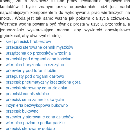
trochę, zanim zaczniesz szukać pracy. Posiadanie odpowiednich
kontaktów i bycie znanym przez odpowiednich ludzi jest nadal
najważniejszym komponentem do wykonywania prac wiertniczych na
morzu. Woda jest tak samo ważna jak pokarm dla życia człowieka.
Wiertnica wodna powinna być również prosta w użyciu, przenośna, a
jednocześnie wystarczająco mocna, aby wywiercić obowiązkowe
głębokości, aby utworzyć studnię.
kret przecisk hrubieszów
przeciski sterowane cennik myszków
urządzenia do przecisków września
przeciski pod drogami cena kościan
wiertnica horyzontalna szczytno
przewierty pod torami lublin
przepusty pod drogami darłowo
przecisk pneumatyczny kret zielona góra
przecisk sterowany cena zielonka
przeciski cennik słubice
przecisk cena za metr oświęcim
inżynieria bezwykopowa bukowno
przecisk bukowno
przewierty sterowane cena człuchów
wiertnice poziome podkarpackie
przecisk sterowany gołdap