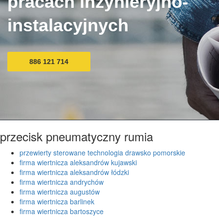
pracach inżynieryjno-
instalacyjnych
886 121 714
przecisk pneumatyczny rumia
przewierty sterowane technologia drawsko pomorskie
firma wiertnicza aleksandrów kujawski
firma wiertnicza aleksandrów łódzki
firma wiertnicza andrychów
firma wiertnicza augustów
firma wiertnicza barlinek
firma wiertnicza bartoszyce