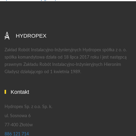
HYDROPEX
Zakład Robót Instalacyjno-Inżynieryjnych Hydropex spółka z o. o.
spółka komandytowa działa od 18 lipca 2017 roku i jest następcą
prawnym Zakładu Robót Instalacyjno-Inżynieryjnych Hieronim
Gładysz działającego od 1 kwietnia 1989.
Kontakt
Hydropex Sp. z o.o. Sp. k.
ul. Sosnowa 6
77-400 Złotów
886 121 714