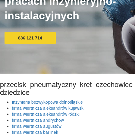
pracach inżynieryjno-
instalacyjnych
886 121 714
przecisk pneumatyczny kret czechowice-
dziedzice
inżynieria bezwykopowa dolnośląskie
firma wiertnicza aleksandrów kujawski
firma wiertnicza aleksandrów łódzki
firma wiertnicza andrychów
firma wiertnicza augustów
firma wiertnicza barlinek