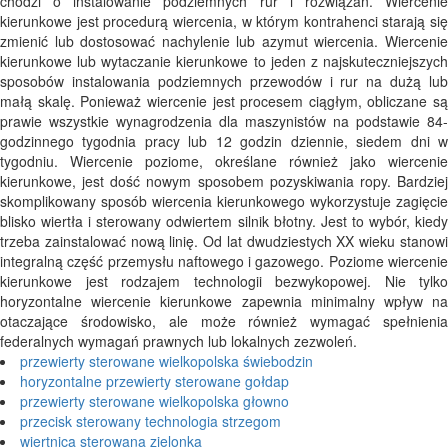
chodzi o instalowanie podziemnych rur i rozwiązań. Wiercenie
kierunkowe jest procedurą wiercenia, w którym kontrahenci starają się
zmienić lub dostosować nachylenie lub azymut wiercenia. Wiercenie
kierunkowe lub wytaczanie kierunkowe to jeden z najskuteczniejszych
sposobów instalowania podziemnych przewodów i rur na dużą lub
małą skalę. Ponieważ wiercenie jest procesem ciągłym, obliczane są
prawie wszystkie wynagrodzenia dla maszynistów na podstawie 84-
godzinnego tygodnia pracy lub 12 godzin dziennie, siedem dni w
tygodniu. Wiercenie poziome, określane również jako wiercenie
kierunkowe, jest dość nowym sposobem pozyskiwania ropy. Bardziej
skomplikowany sposób wiercenia kierunkowego wykorzystuje zagięcie
blisko wiertła i sterowany odwiertem silnik błotny. Jest to wybór, kiedy
trzeba zainstalować nową linię. Od lat dwudziestych XX wieku stanowi
integralną część przemysłu naftowego i gazowego. Poziome wiercenie
kierunkowe jest rodzajem technologii bezwykopowej. Nie tylko
horyzontalne wiercenie kierunkowe zapewnia minimalny wpływ na
otaczające środowisko, ale może również wymagać spełnienia
federalnych wymagań prawnych lub lokalnych zezwoleń.
przewierty sterowane wielkopolska świebodzin
horyzontalne przewierty sterowane gołdap
przewierty sterowane wielkopolska głowno
przecisk sterowany technologia strzegom
wiertnica sterowana zielonka