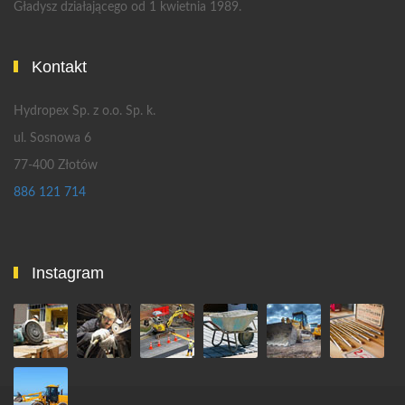
Gładysz działającego od 1 kwietnia 1989.
Kontakt
Hydropex Sp. z o.o. Sp. k.
ul. Sosnowa 6
77-400 Złotów
886 121 714
Instagram