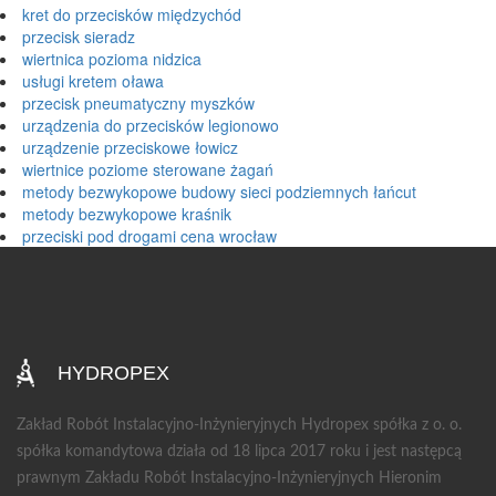
kret do przecisków międzychód
przecisk sieradz
wiertnica pozioma nidzica
usługi kretem oława
przecisk pneumatyczny myszków
urządzenia do przecisków legionowo
urządzenie przeciskowe łowicz
wiertnice poziome sterowane żagań
metody bezwykopowe budowy sieci podziemnych łańcut
metody bezwykopowe kraśnik
przeciski pod drogami cena wrocław
HYDROPEX
Zakład Robót Instalacyjno-Inżynieryjnych Hydropex spółka z o. o.
spółka komandytowa działa od 18 lipca 2017 roku i jest następcą
prawnym Zakładu Robót Instalacyjno-Inżynieryjnych Hieronim