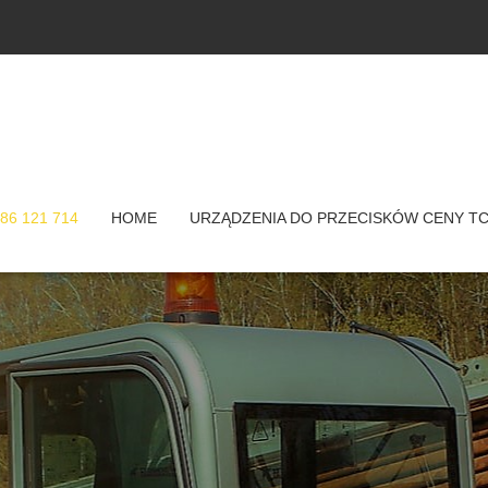
86 121 714
HOME
URZĄDZENIA DO PRZECISKÓW CENY T