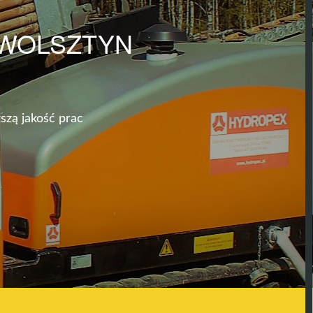
 WOLSZTYN
szą jakość prac