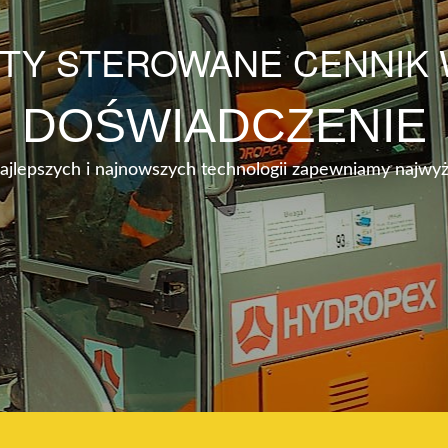
TY STEROWANE CENNIK
DOŚWIADCZENIE
najlepszych i najnowszych technologii zapewniamy najwyż