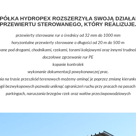
SPÓŁKA HYDROPEX ROZSZERZYŁA SWOJĄ DZIAŁA
PRZEWIERTU STEROWANEGO, KTÓRY REALIZUJE
przewierty sterowane rur o średnicy od 32 mm do 1000 mm
horyzontalne przewierty sterowane o długości od 20 m do 500 m
wane pod drogami, chodnikami, rzekami, torami kolejowymi oraz innymi trudno
doczołowe zgrzewanie rur PE
kopanie kontrolek
wykonanie dokumentacji powykonawczej prac.
a na trasie przeszkód terenowych możemy ominąć je poprzez zmianę kierunku 
gii bezwykopowych pozwala uniknąć ograniczeń ruchu przy pracach na pasach 
parkingach, naruszania brzegów rzek oraz wałów przeciwpowodziowych