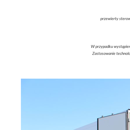
przewierty stero
W przypadku wystąpieni
Zastosowanie technolo