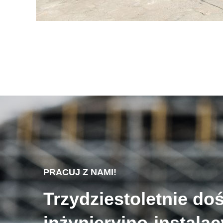
PRACUJ Z NAMI!
Trzydziestoletnie do
inżynieryjno-instala