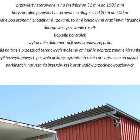
przewierty sterowane rur o średnicy od 32 mm do 1000 mm
horyzontalne przewierty sterowane o długości od 20 m do 500 m
wane pod drogami, chodnikami, rzekami, torami kolejowymi oraz innymi trudno
doczołowe zgrzewanie rur PE
kopanie kontrolek
wykonanie dokumentacji powykonawczej prac.
a na trasie przeszkód terenowych możemy ominąć je poprzez zmianę kierunku 
gii bezwykopowych pozwala uniknąć ograniczeń ruchu przy pracach na pasach 
parkingach, naruszania brzegów rzek oraz wałów przeciwpowodziowych