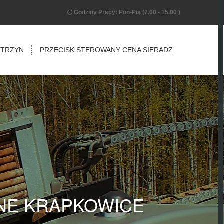
Godziny Pracy: Pon-Pią (7.00 - 15.00 )
ĘTRZYN
PRZECISK STEROWANY CENA SIERADZ
NE KRAPKOWICE