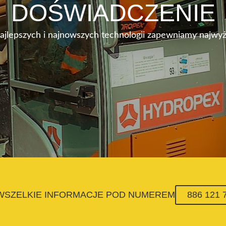
DOŚWIADCZENIE
najlepszych i najnowszych technologii zapewniamy najwyż
 WSZELKIE INFORMACJE POD NUMEREM
886 121 