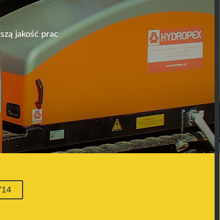
szą jakość prac
714