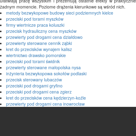
ułatwiają pracę wszystkim i prezentują ostatnie efekty w praktycznie
żadnym momencie. Poziome drążenia kierunkowe są wśród nich.
metody bezwykopowe budowy sieci podziemnych kielce
przeciski pod torami myszków
firmy wiertnicze praca koluszki
przecisk hydrauliczny cena myszków
przewierty pod drogami cena działdowo
przewierty sterowane cennik ząbki
kret do przecisków wynajem kalisz
wiertnictwo drawsko pomorskie
przeciski pod torami świdnik
przewierty sterowane małopolska nysa
inżynieria bezwykopowa sokołów podlaski
przecisk sterowany lubaczów
przeciski pod drogami gryfino
przeciski pod drogami cena zgierz
kret do przecisków cena kędzierzyn-koźle
przewierty pod drogami cena inowrocław