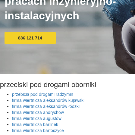
pracach inżynieryjno-
instalacyjnych
886 121 714
przeciski pod drogami oborniki
przebicia pod drogami radzymin
firma wiertnicza aleksandrów kujawski
firma wiertnicza aleksandrów łódzki
firma wiertnicza andrychów
firma wiertnicza augustów
firma wiertnicza barlinek
firma wiertnicza bartoszyce