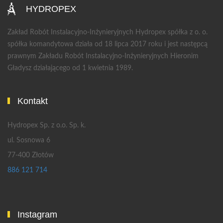
HYDROPEX
Zakład Robót Instalacyjno-Inżynieryjnych Hydropex spółka z o. o.
spółka komandytowa działa od 18 lipca 2017 roku i jest następcą
prawnym Zakładu Robót Instalacyjno-Inżynieryjnych Hieronim
Gładysz działającego od 1 kwietnia 1989.
Kontakt
Hydropex Sp. z o.o. Sp. k.
ul. Sosnowa 6
77-400 Złotów
886 121 714
Instagram