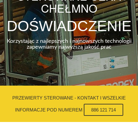
CHEŁMNO
DOŚWIADCZENIE
Korzystając z najlepszych i najnowszych technologii
zapewniamy najwyższą jakość prac
PRZEWIERTY STEROWANE - KONTAKT I WSZELKIE
INFORMACJE POD NUMEREM
886 121 714