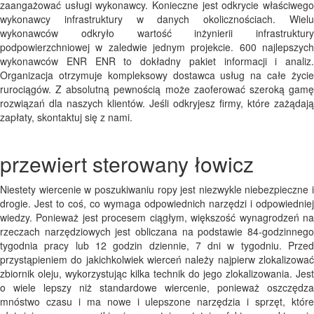
zaangażować usługi wykonawcy. Konieczne jest odkrycie właściwego
wykonawcy infrastruktury w danych okolicznościach. Wielu
wykonawców odkryło wartość inżynierii infrastruktury
podpowierzchniowej w zaledwie jednym projekcie. 600 najlepszych
wykonawców ENR ENR to dokładny pakiet informacji i analiz.
Organizacja otrzymuje kompleksowy dostawca usług na całe życie
rurociągów. Z absolutną pewnością może zaoferować szeroką gamę
rozwiązań dla naszych klientów. Jeśli odkryjesz firmy, które zażądają
zapłaty, skontaktuj się z nami.
przewiert sterowany łowicz
Niestety wiercenie w poszukiwaniu ropy jest niezwykle niebezpieczne i
drogie. Jest to coś, co wymaga odpowiednich narzędzi i odpowiedniej
wiedzy. Ponieważ jest procesem ciągłym, większość wynagrodzeń na
rzeczach narzędziowych jest obliczana na podstawie 84-godzinnego
tygodnia pracy lub 12 godzin dziennie, 7 dni w tygodniu. Przed
przystąpieniem do jakichkolwiek wierceń należy najpierw zlokalizować
zbiornik oleju, wykorzystując kilka technik do jego zlokalizowania. Jest
o wiele lepszy niż standardowe wiercenie, ponieważ oszczędza
mnóstwo czasu i ma nowe i ulepszone narzędzia i sprzęt, które