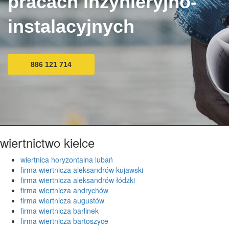
pracach inżynieryjno-
instalacyjnych
886 121 714
wiertnictwo kielce
wiertnica horyzontalna lubań
firma wiertnicza aleksandrów kujawski
firma wiertnicza aleksandrów łódzki
firma wiertnicza andrychów
firma wiertnicza augustów
firma wiertnicza barlinek
firma wiertnicza bartoszyce