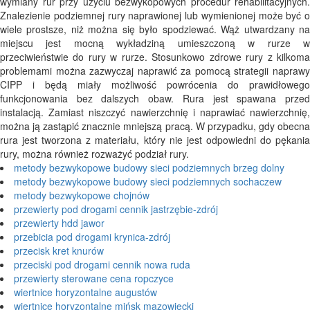
wymiany rur przy użyciu bezwykopowych procedur rehabilitacyjnych.
Znalezienie podziemnej rury naprawionej lub wymienionej może być o
wiele prostsze, niż można się było spodziewać. Wąż utwardzany na
miejscu jest mocną wykładziną umieszczoną w rurze w
przeciwieństwie do rury w rurze. Stosunkowo zdrowe rury z kilkoma
problemami można zazwyczaj naprawić za pomocą strategii naprawy
CIPP i będą miały możliwość powrócenia do prawidłowego
funkcjonowania bez dalszych obaw. Rura jest spawana przed
instalacją. Zamiast niszczyć nawierzchnię i naprawiać nawierzchnię,
można ją zastąpić znacznie mniejszą pracą. W przypadku, gdy obecna
rura jest tworzona z materiału, który nie jest odpowiedni do pękania
rury, można również rozważyć podział rury.
metody bezwykopowe budowy sieci podziemnych brzeg dolny
metody bezwykopowe budowy sieci podziemnych sochaczew
metody bezwykopowe chojnów
przewierty pod drogami cennik jastrzębie-zdrój
przewierty hdd jawor
przebicia pod drogami krynica-zdrój
przecisk kret knurów
przeciski pod drogami cennik nowa ruda
przewierty sterowane cena ropczyce
wiertnice horyzontalne augustów
wiertnice horyzontalne mińsk mazowiecki