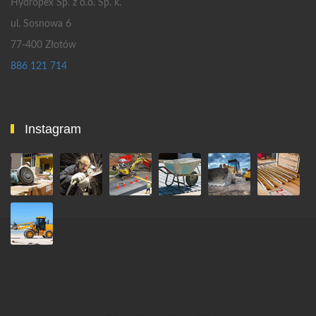
Hydropex Sp. z o.o. Sp. k.
ul. Sosnowa 6
77-400 Złotów
886 121 714
Instagram