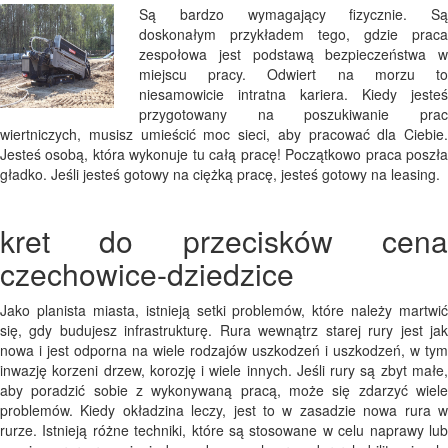
Są bardzo wymagający fizycznie. Są
doskonałym przykładem tego, gdzie praca
zespołowa jest podstawą bezpieczeństwa w
miejscu pracy. Odwiert na morzu to
niesamowicie intratna kariera. Kiedy jesteś
przygotowany na poszukiwanie prac
wiertniczych, musisz umieścić moc sieci, aby pracować dla Ciebie.
Jesteś osobą, która wykonuje tu całą pracę! Początkowo praca poszła
gładko. Jeśli jesteś gotowy na ciężką pracę, jesteś gotowy na leasing.
kret do przecisków cena
czechowice-dziedzice
Jako planista miasta, istnieją setki problemów, które należy martwić
się, gdy budujesz infrastrukturę. Rura wewnątrz starej rury jest jak
nowa i jest odporna na wiele rodzajów uszkodzeń i uszkodzeń, w tym
inwazję korzeni drzew, korozję i wiele innych. Jeśli rury są zbyt małe,
aby poradzić sobie z wykonywaną pracą, może się zdarzyć wiele
problemów. Kiedy okładzina leczy, jest to w zasadzie nowa rura w
rurze. Istnieją różne techniki, które są stosowane w celu naprawy lub