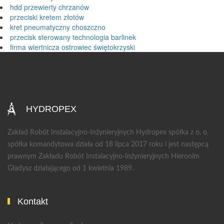
hdd przewierty chrzanów
przeciski kretem złotów
kret pneumatyczny choszczno
przecisk sterowany technologia barlinek
firma wiertnicza ostrowiec świętokrzyski
HYDROPEX
Zakład Robót Instalacyjno-Inżynieryjnych Hydropex spółka z o. o.
spółka komandytowa działa od 18 lipca 2017 roku i jest następcą
prawnym Zakładu Robót Instalacyjno-Inżynieryjnych Hieronim
Gładysz działającego od 1 kwietnia 1989.
Kontakt