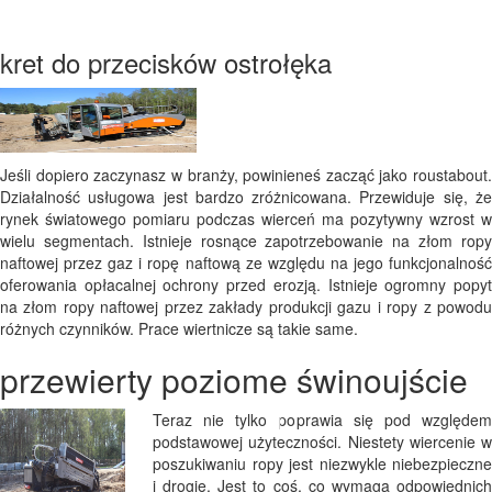
kret do przecisków ostrołęka
Jeśli dopiero zaczynasz w branży, powinieneś zacząć jako roustabout.
Działalność usługowa jest bardzo zróżnicowana. Przewiduje się, że
rynek światowego pomiaru podczas wierceń ma pozytywny wzrost w
wielu segmentach. Istnieje rosnące zapotrzebowanie na złom ropy
naftowej przez gaz i ropę naftową ze względu na jego funkcjonalność
oferowania opłacalnej ochrony przed erozją. Istnieje ogromny popyt
na złom ropy naftowej przez zakłady produkcji gazu i ropy z powodu
różnych czynników. Prace wiertnicze są takie same.
przewierty poziome świnoujście
Teraz nie tylko poprawia się pod względem
podstawowej użyteczności. Niestety wiercenie w
poszukiwaniu ropy jest niezwykle niebezpieczne
i drogie. Jest to coś, co wymaga odpowiednich