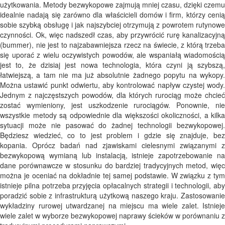
użytkowania. Metody bezwykopowe zajmują mniej czasu, dzięki czemu
idealnie nadają się zarówno dla właścicieli domów i firm, którzy cenią
sobie szybką obsługę i jak najszybciej otrzymują z powrotem rutynowe
czynności. Ok, więc nadszedł czas, aby przywrócić rurę kanalizacyjną
(bummer), nie jest to najzabawniejsza rzecz na świecie, z którą trzeba
się uporać z wielu oczywistych powodów, ale wspaniałą wiadomością
jest to, że dzisiaj jest nowa technologia, która czyni ją szybszą,
łatwiejszą, a tam nie ma już absolutnie żadnego popytu na wykopy.
Można ustawić punkt odwiertu, aby kontrolować napływ czystej wody.
Jednym z najczęstszych powodów, dla których rurociąg może chcieć
zostać wymieniony, jest uszkodzenie rurociągów. Ponownie, nie
wszystkie metody są odpowiednie dla większości okoliczności, a kilka
sytuacji może nie pasować do żadnej technologii bezwykopowej.
Będziesz wiedzieć, co to jest problem i gdzie się znajduje, bez
kopania. Oprócz badań nad zjawiskami cielesnymi związanymi z
bezwykopową wymianą lub instalacją, istnieje zapotrzebowanie na
dane porównawcze w stosunku do bardziej tradycyjnych metod, więc
można je oceniać na dokładnie tej samej podstawie. W związku z tym
istnieje pilna potrzeba przyjęcia opłacalnych strategii i technologii, aby
poradzić sobie z infrastrukturą użytkową naszego kraju. Zastosowanie
wykładziny rurowej utwardzanej na miejscu ma wiele zalet. Istnieje
wiele zalet w wyborze bezwykopowej naprawy ścieków w porównaniu z