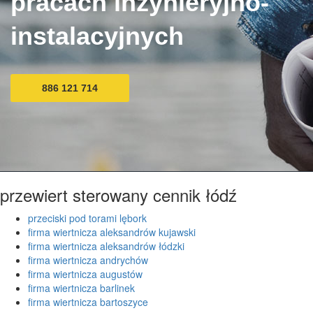
pracach inżynieryjno-
instalacyjnych
886 121 714
przewiert sterowany cennik łódź
przeciski pod torami lębork
firma wiertnicza aleksandrów kujawski
firma wiertnicza aleksandrów łódzki
firma wiertnicza andrychów
firma wiertnicza augustów
firma wiertnicza barlinek
firma wiertnicza bartoszyce