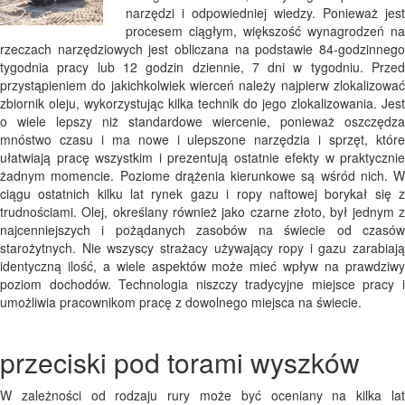
narzędzi i odpowiedniej wiedzy. Ponieważ jest
procesem ciągłym, większość wynagrodzeń na
rzeczach narzędziowych jest obliczana na podstawie 84-godzinnego
tygodnia pracy lub 12 godzin dziennie, 7 dni w tygodniu. Przed
przystąpieniem do jakichkolwiek wierceń należy najpierw zlokalizować
zbiornik oleju, wykorzystując kilka technik do jego zlokalizowania. Jest
o wiele lepszy niż standardowe wiercenie, ponieważ oszczędza
mnóstwo czasu i ma nowe i ulepszone narzędzia i sprzęt, które
ułatwiają pracę wszystkim i prezentują ostatnie efekty w praktycznie
żadnym momencie. Poziome drążenia kierunkowe są wśród nich. W
ciągu ostatnich kilku lat rynek gazu i ropy naftowej borykał się z
trudnościami. Olej, określany również jako czarne złoto, był jednym z
najcenniejszych i pożądanych zasobów na świecie od czasów
starożytnych. Nie wszyscy strażacy używający ropy i gazu zarabiają
identyczną ilość, a wiele aspektów może mieć wpływ na prawdziwy
poziom dochodów. Technologia niszczy tradycyjne miejsce pracy i
umożliwia pracownikom pracę z dowolnego miejsca na świecie.
przeciski pod torami wyszków
W zależności od rodzaju rury może być oceniany na kilka lat