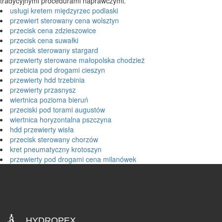
tradycyjnymi procedurami naprawczymi.
usługi kretem międzyrzec podlaski
przewiert sterowany cena wolsztyn
przecisk cena zdzieszowice
przecisk cena suwałki
przecisk sterowany stargard
przewierty sterowane małopolska chodzież
przebicia pod drogami cieszyn
przewierty hdd trzebinia
przewierty przasnysz
wiertnica pozioma bieruń
przeciski pod torami augustów
wiertnica horyzontalna pszczyna
hdd przewierty wisła
przecisk sterowany chorzów
kret pneumatyczny krotoszyn
przewierty pod drogami cena milanówek
HYDROPEX