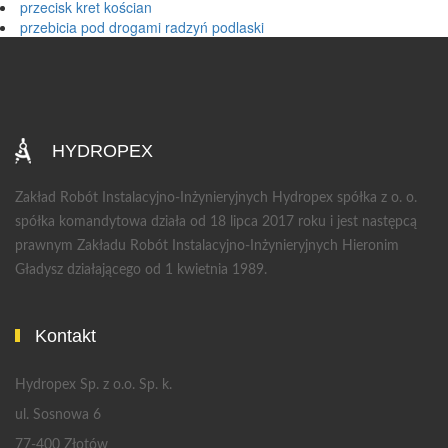
przecisk kret kościan
przebicia pod drogami radzyń podlaski
HYDROPEX
Zakład Robót Instalacyjno-Inżynieryjnych Hydropex spółka z o. o.
spółka komandytowa działa od 18 lipca 2017 roku i jest następcą
prawnym Zakładu Robót Instalacyjno-Inżynieryjnych Hieronim
Gładysz działającego od 1 kwietnia 1989.
Kontakt
Hydropex Sp. z o.o. Sp. k.
ul. Sosnowa 6
77-400 Złotów