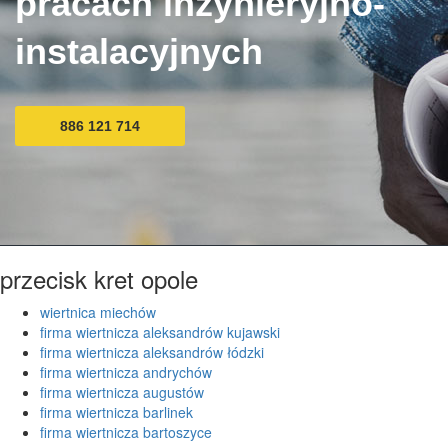
pracach inżynieryjno-
instalacyjnych
886 121 714
przecisk kret opole
wiertnica miechów
firma wiertnicza aleksandrów kujawski
firma wiertnicza aleksandrów łódzki
firma wiertnicza andrychów
firma wiertnicza augustów
firma wiertnicza barlinek
firma wiertnicza bartoszyce