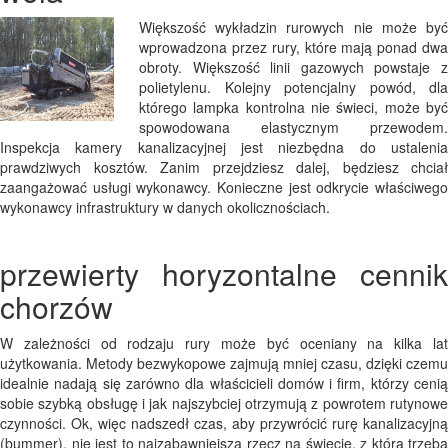
Większość wykładzin rurowych nie może być
wprowadzona przez rury, które mają ponad dwa
obroty. Większość linii gazowych powstaje z
polietylenu. Kolejny potencjalny powód, dla
którego lampka kontrolna nie świeci, może być
spowodowana elastycznym przewodem.
Inspekcja kamery kanalizacyjnej jest niezbędna do ustalenia
prawdziwych kosztów. Zanim przejdziesz dalej, będziesz chciał
zaangażować usługi wykonawcy. Konieczne jest odkrycie właściwego
wykonawcy infrastruktury w danych okolicznościach.
przewierty horyzontalne cennik
chorzów
W zależności od rodzaju rury może być oceniany na kilka lat
użytkowania. Metody bezwykopowe zajmują mniej czasu, dzięki czemu
idealnie nadają się zarówno dla właścicieli domów i firm, którzy cenią
sobie szybką obsługę i jak najszybciej otrzymują z powrotem rutynowe
czynności. Ok, więc nadszedł czas, aby przywrócić rurę kanalizacyjną
(bummer), nie jest to najzabawniejsza rzecz na świecie, z którą trzeba