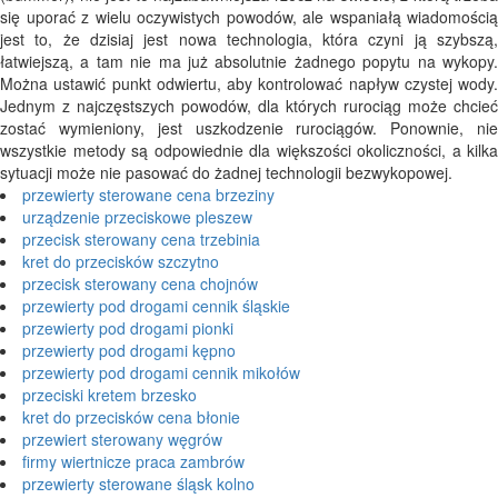
się uporać z wielu oczywistych powodów, ale wspaniałą wiadomością
jest to, że dzisiaj jest nowa technologia, która czyni ją szybszą,
łatwiejszą, a tam nie ma już absolutnie żadnego popytu na wykopy.
Można ustawić punkt odwiertu, aby kontrolować napływ czystej wody.
Jednym z najczęstszych powodów, dla których rurociąg może chcieć
zostać wymieniony, jest uszkodzenie rurociągów. Ponownie, nie
wszystkie metody są odpowiednie dla większości okoliczności, a kilka
sytuacji może nie pasować do żadnej technologii bezwykopowej.
przewierty sterowane cena brzeziny
urządzenie przeciskowe pleszew
przecisk sterowany cena trzebinia
kret do przecisków szczytno
przecisk sterowany cena chojnów
przewierty pod drogami cennik śląskie
przewierty pod drogami pionki
przewierty pod drogami kępno
przewierty pod drogami cennik mikołów
przeciski kretem brzesko
kret do przecisków cena błonie
przewiert sterowany węgrów
firmy wiertnicze praca zambrów
przewierty sterowane śląsk kolno