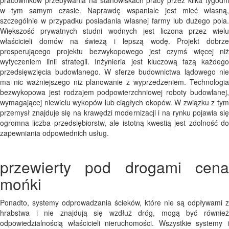
pracowników przebywania na stanowiskach pracy przez kilka tygodni
w tym samym czasie. Naprawdę wspaniale jest mieć własną,
szczególnie w przypadku posiadania własnej farmy lub dużego pola.
Większość prywatnych studni wodnych jest liczona przez wielu
właścicieli domów na świeżą i lepszą wodę. Projekt dobrze
prosperującego projektu bezwykopowego jest czymś więcej niż
wytyczeniem linii strategii. Inżynieria jest kluczową fazą każdego
przedsięwzięcia budowlanego. W sferze budownictwa lądowego nie
ma nic ważniejszego niż planowanie z wyprzedzeniem. Technologia
bezwykopowa jest rodzajem podpowierzchniowej roboty budowlanej,
wymagającej niewielu wykopów lub ciągłych okopów. W związku z tym
przemysł znajduje się na krawędzi modernizacji i na rynku pojawia się
ogromna liczba przedsiębiorstw, ale istotną kwestią jest zdolność do
zapewniania odpowiednich usług.
przewierty pod drogami cena
mońki
Ponadto, systemy odprowadzania ścieków, które nie są odpływami z
hrabstwa i nie znajdują się wzdłuż dróg, mogą być również
odpowiedzialnością właścicieli nieruchomości. Wszystkie systemy i