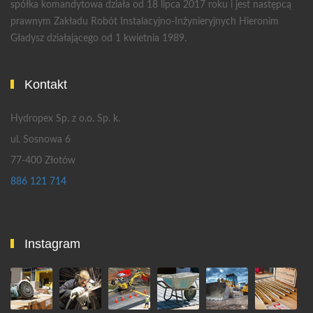
spółka komandytowa działa od 18 lipca 2017 roku i jest następcą
prawnym Zakładu Robót Instalacyjno-Inżynieryjnych Hieronim
Gładysz działającego od 1 kwietnia 1989.
Kontakt
Hydropex Sp. z o.o. Sp. k.
ul. Sosnowa 6
77-400 Złotów
886 121 714
Instagram