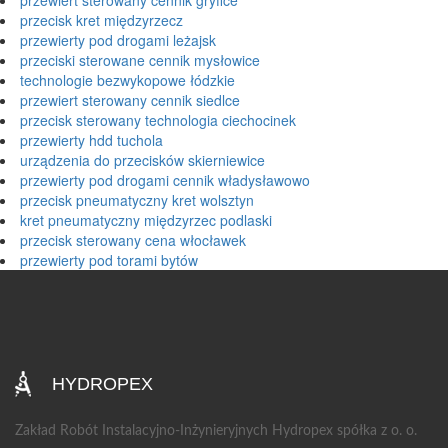
przewiert sterowany cennik gryfice
przecisk kret międzyrzecz
przewierty pod drogami leżajsk
przeciski sterowane cennik mysłowice
technologie bezwykopowe łódzkie
przewiert sterowany cennik siedlce
przecisk sterowany technologia ciechocinek
przewierty hdd tuchola
urządzenia do przecisków skierniewice
przewierty pod drogami cennik władysławowo
przecisk pneumatyczny kret wolsztyn
kret pneumatyczny międzyrzec podlaski
przecisk sterowany cena włocławek
przewierty pod torami bytów
HYDROPEX
Zakład Robót Instalacyjno-Inżynieryjnych Hydropex spółka z o. o.