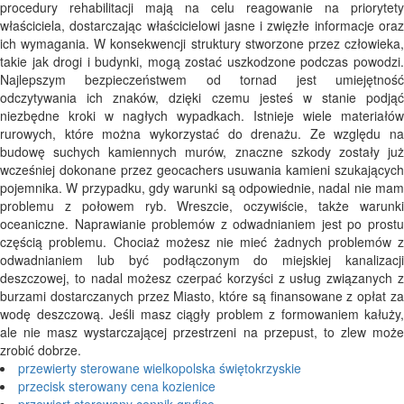
procedury rehabilitacji mają na celu reagowanie na priorytety
właściciela, dostarczając właścicielowi jasne i zwięzłe informacje oraz
ich wymagania. W konsekwencji struktury stworzone przez człowieka,
takie jak drogi i budynki, mogą zostać uszkodzone podczas powodzi.
Najlepszym bezpieczeństwem od tornad jest umiejętność
odczytywania ich znaków, dzięki czemu jesteś w stanie podjąć
niezbędne kroki w nagłych wypadkach. Istnieje wiele materiałów
rurowych, które można wykorzystać do drenażu. Ze względu na
budowę suchych kamiennych murów, znaczne szkody zostały już
wcześniej dokonane przez geocachers usuwania kamieni szukających
pojemnika. W przypadku, gdy warunki są odpowiednie, nadal nie mam
problemu z połowem ryb. Wreszcie, oczywiście, także warunki
oceaniczne. Naprawianie problemów z odwadnianiem jest po prostu
częścią problemu. Chociaż możesz nie mieć żadnych problemów z
odwadnianiem lub być podłączonym do miejskiej kanalizacji
deszczowej, to nadal możesz czerpać korzyści z usług związanych z
burzami dostarczanych przez Miasto, które są finansowane z opłat za
wodę deszczową. Jeśli masz ciągły problem z formowaniem kałuży,
ale nie masz wystarczającej przestrzeni na przepust, to zlew może
zrobić dobrze.
przewierty sterowane wielkopolska świętokrzyskie
przecisk sterowany cena kozienice