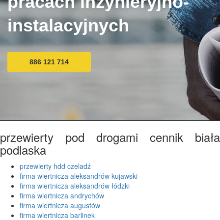
pracach inżynieryjno-
instalacyjnych
886 121 714
przewierty pod drogami cennik biała
podlaska
przewierty hdd czeladź
firma wiertnicza aleksandrów kujawski
firma wiertnicza aleksandrów łódzki
firma wiertnicza andrychów
firma wiertnicza augustów
firma wiertnicza barlinek