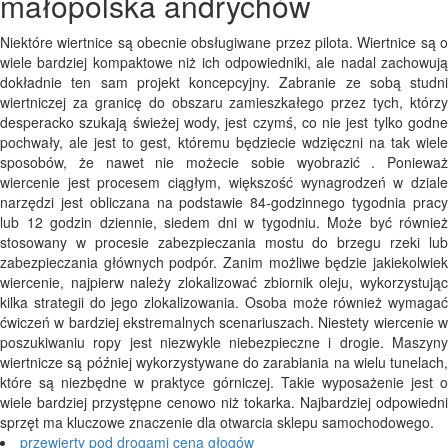
małopolska andrychów
Niektóre wiertnice są obecnie obsługiwane przez pilota. Wiertnice są o
wiele bardziej kompaktowe niż ich odpowiedniki, ale nadal zachowują
dokładnie ten sam projekt koncepcyjny. Zabranie ze sobą studni
wiertniczej za granicę do obszaru zamieszkałego przez tych, którzy
desperacko szukają świeżej wody, jest czymś, co nie jest tylko godne
pochwały, ale jest to gest, któremu będziecie wdzięczni na tak wiele
sposobów, że nawet nie możecie sobie wyobrazić . Ponieważ
wiercenie jest procesem ciągłym, większość wynagrodzeń w dziale
narzędzi jest obliczana na podstawie 84-godzinnego tygodnia pracy
lub 12 godzin dziennie, siedem dni w tygodniu. Może być również
stosowany w procesie zabezpieczania mostu do brzegu rzeki lub
zabezpieczania głównych podpór. Zanim możliwe będzie jakiekolwiek
wiercenie, najpierw należy zlokalizować zbiornik oleju, wykorzystując
kilka strategii do jego zlokalizowania. Osoba może również wymagać
ćwiczeń w bardziej ekstremalnych scenariuszach. Niestety wiercenie w
poszukiwaniu ropy jest niezwykle niebezpieczne i drogie. Maszyny
wiertnicze są później wykorzystywane do zarabiania na wielu tunelach,
które są niezbędne w praktyce górniczej. Takie wyposażenie jest o
wiele bardziej przystępne cenowo niż tokarka. Najbardziej odpowiedni
sprzęt ma kluczowe znaczenie dla otwarcia sklepu samochodowego.
przewierty pod drogami cena głogów