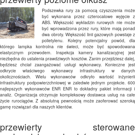
Podszewka rury za pomocą czyszczenia może
być wykonana przez czterocalowe wyjęcie z
ABS. Większość wykładzin rurowych nie może
być wprowadzona przez rury, które mają ponad
dwa obroty. Większość linii gazowych powstaje z
polietylenu. Kolejny potencjalny powód, dla
którego lampka kontrolna nie świeci, może być spowodowana
elastycznym przewodem. Inspekcja kamery kanalizacyjnej jest
niezbędna do ustalenia prawdziwych kosztów. Zanim przejdziesz dalej,
będziesz chciał zaangażować usługi wykonawcy. Konieczne jest
odkrycie właściwego wykonawcy infrastruktury w danych
okolicznościach. Wielu wykonawców odkryło wartość inżynierii
infrastruktury podpowierzchniowej w zaledwie jednym projekcie. 600
najlepszych wykonawców ENR ENR to dokładny pakiet informacji i
analiz. Organizacja otrzymuje kompleksowy dostawca usług na całe
życie rurociągów. Z absolutną pewnością może zaoferować szeroką
gamę rozwiązań dla naszych klientów.
przewierty sterowane