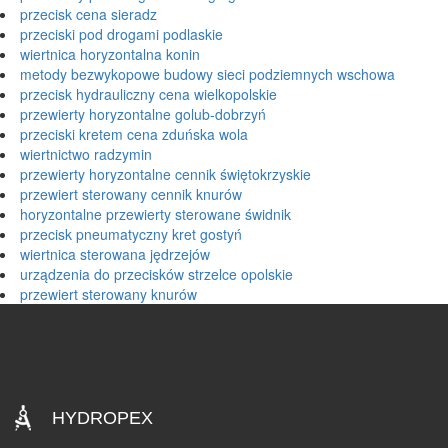
przecisk cena sieradz
przeciski pod drogami podlaskie
wiertnica horyzontalna konin
metody bezwykopowe budowy sieci podziemnych wschowa
przecisk hydrauliczny cena wielkopolskie
przewierty horyzontalne golub-dobrzyń
przeciski kretem cena zduńska wola
wiertnictwo radzymin
przewierty horyzontalne cennik świętokrzyskie
przewiert sterowany cennik knurów
horyzontalne przewierty sterowane świdnik
przecisk pneumatyczny kret gostyń
wiertnica sterowana jędrzejów
urządzenia do przecisków strzelce opolskie
przewiert sterowany knurów
HYDROPEX