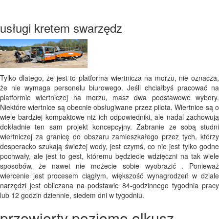
usługi kretem swarzędz
Tylko dlatego, że jest to platforma wiertnicza na morzu, nie oznacza,
że ​​nie wymaga personelu biurowego. Jeśli chciałbyś pracować na
platformie wiertniczej na morzu, masz dwa podstawowe wybory.
Niektóre wiertnice są obecnie obsługiwane przez pilota. Wiertnice są o
wiele bardziej kompaktowe niż ich odpowiedniki, ale nadal zachowują
dokładnie ten sam projekt koncepcyjny. Zabranie ze sobą studni
wiertniczej za granicę do obszaru zamieszkałego przez tych, którzy
desperacko szukają świeżej wody, jest czymś, co nie jest tylko godne
pochwały, ale jest to gest, któremu będziecie wdzięczni na tak wiele
sposobów, że nawet nie możecie sobie wyobrazić . Ponieważ
wiercenie jest procesem ciągłym, większość wynagrodzeń w dziale
narzędzi jest obliczana na podstawie 84-godzinnego tygodnia pracy
lub 12 godzin dziennie, siedem dni w tygodniu.
przewierty poziome olkusz