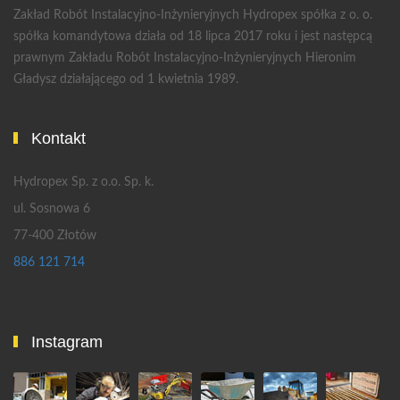
Zakład Robót Instalacyjno-Inżynieryjnych Hydropex spółka z o. o.
spółka komandytowa działa od 18 lipca 2017 roku i jest następcą
prawnym Zakładu Robót Instalacyjno-Inżynieryjnych Hieronim
Gładysz działającego od 1 kwietnia 1989.
Kontakt
Hydropex Sp. z o.o. Sp. k.
ul. Sosnowa 6
77-400 Złotów
886 121 714
Instagram