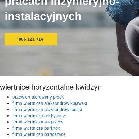
pracach inżynieryjno-
instalacyjnych
886 121 714
wiertnice horyzontalne kwidzyn
przewiert sterowany płock
firma wiertnicza aleksandrów kujawski
firma wiertnicza aleksandrów łódzki
firma wiertnicza andrychów
firma wiertnicza augustów
firma wiertnicza barlinek
firma wiertnicza bartoszyce