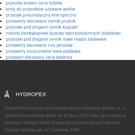
przeciski kretem cena łódzkie
krety do przecisków używane wołów
przecisk pneumatyczny kret opoczno
przewierty sterowane cennik prudnik
przeciski pod drogami cennik koszalin
metody bezwykopowe budowy sieci podziemnych działdowo
przeciski pod drogami cennik nowe miasto lubawskie
przewierty sterowane rury jarosław
przewierty horyzontalne biała podlaska
przewiert sterowany cena świdnica
HYDROPEX
Zakład Robót Instalacyjno-Inżynieryjnych Hydropex spółka z o. o.
spółka komandytowa działa od 18 lipca 2017 roku i jest następcą
prawnym Zakładu Robót Instalacyjno-Inżynieryjnych Hieronim
Gładysz działającego od 1 kwietnia 1989.