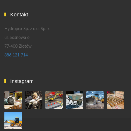
Kontakt
Hydropex Sp. z o.o. Sp. k.
ul. Sosnowa 6
77-400 Złotów
886 121 714
Instagram