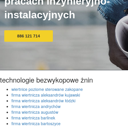
pracach inżynieryjno-
instalacyjnych
886 121 714
technologie bezwykopowe żnin
wiertnice poziome sterowane zakopane
firma wiertnicza aleksandrów kujawski
firma wiertnicza aleksandrów łódzki
firma wiertnicza andrychów
firma wiertnicza augustów
firma wiertnicza barlinek
firma wiertnicza bartoszyce