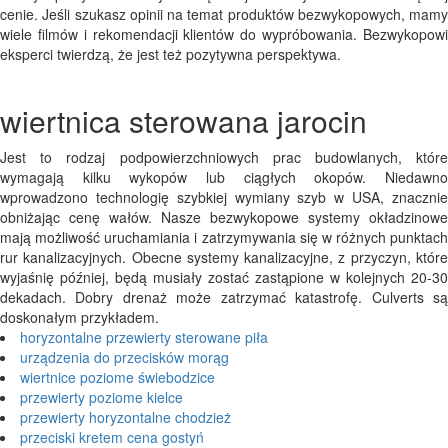
cenie. Jeśli szukasz opinii na temat produktów bezwykopowych, mamy
wiele filmów i rekomendacji klientów do wypróbowania. Bezwykopowi
eksperci twierdzą, że jest też pozytywna perspektywa.
wiertnica sterowana jarocin
Jest to rodzaj podpowierzchniowych prac budowlanych, które
wymagają kilku wykopów lub ciągłych okopów. Niedawno
wprowadzono technologię szybkiej wymiany szyb w USA, znacznie
obniżając cenę wałów. Nasze bezwykopowe systemy okładzinowe
mają możliwość uruchamiania i zatrzymywania się w różnych punktach
rur kanalizacyjnych. Obecne systemy kanalizacyjne, z przyczyn, które
wyjaśnię później, będą musiały zostać zastąpione w kolejnych 20-30
dekadach. Dobry drenaż może zatrzymać katastrofę. Culverts są
doskonałym przykładem.
horyzontalne przewierty sterowane piła
urządzenia do przecisków morąg
wiertnice poziome świebodzice
przewierty poziome kielce
przewierty horyzontalne chodzież
przeciski kretem cena gostyń