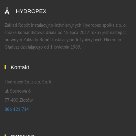
HYDROPEX
Zakład Robót Instalacyjno-Inżynieryjnych Hydropex spółka z o. o.
spółka komandytowa działa od 18 lipca 2017 roku i jest następcą
prawnym Zakładu Robót Instalacyjno-Inżynieryjnych Hieronim
Gładysz działającego od 1 kwietnia 1989.
Kontakt
Hydropex Sp. z o.o. Sp. k.
ul. Sosnowa 6
77-400 Złotów
886 121 714