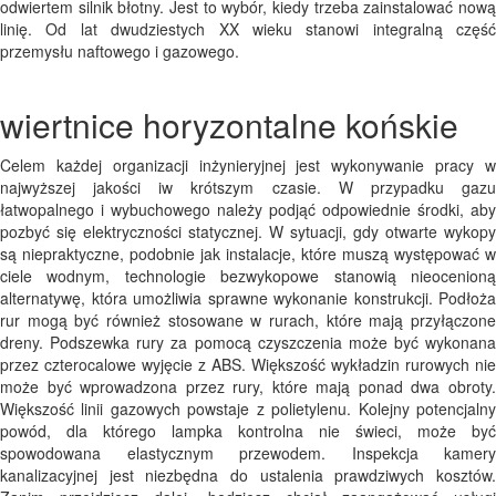
odwiertem silnik błotny. Jest to wybór, kiedy trzeba zainstalować nową
linię. Od lat dwudziestych XX wieku stanowi integralną część
przemysłu naftowego i gazowego.
wiertnice horyzontalne końskie
Celem każdej organizacji inżynieryjnej jest wykonywanie pracy w
najwyższej jakości iw krótszym czasie. W przypadku gazu
łatwopalnego i wybuchowego należy podjąć odpowiednie środki, aby
pozbyć się elektryczności statycznej. W sytuacji, gdy otwarte wykopy
są niepraktyczne, podobnie jak instalacje, które muszą występować w
ciele wodnym, technologie bezwykopowe stanowią nieocenioną
alternatywę, która umożliwia sprawne wykonanie konstrukcji. Podłoża
rur mogą być również stosowane w rurach, które mają przyłączone
dreny. Podszewka rury za pomocą czyszczenia może być wykonana
przez czterocalowe wyjęcie z ABS. Większość wykładzin rurowych nie
może być wprowadzona przez rury, które mają ponad dwa obroty.
Większość linii gazowych powstaje z polietylenu. Kolejny potencjalny
powód, dla którego lampka kontrolna nie świeci, może być
spowodowana elastycznym przewodem. Inspekcja kamery
kanalizacyjnej jest niezbędna do ustalenia prawdziwych kosztów.