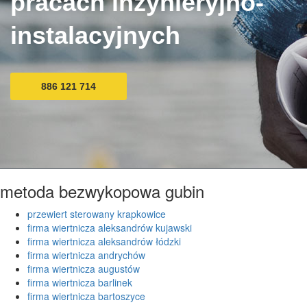
pracach inżynieryjno-
instalacyjnych
886 121 714
metoda bezwykopowa gubin
przewiert sterowany krapkowice
firma wiertnicza aleksandrów kujawski
firma wiertnicza aleksandrów łódzki
firma wiertnicza andrychów
firma wiertnicza augustów
firma wiertnicza barlinek
firma wiertnicza bartoszyce