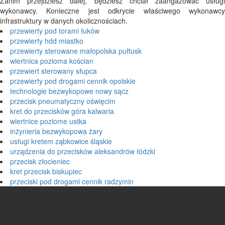
Zanim przejdziesz dalej, będziesz chciał zaangażować usługi
wykonawcy. Konieczne jest odkrycie właściwego wykonawcy
infrastruktury w danych okolicznościach.
przewierty pod torami łuków
przewierty hdd miastko
przewierty sterowane małopolska pułtusk
wiertnica pozioma kościan
przewiert sterowany słupca
przewierty pod drogami cennik opolskie
technologie bezwykopowe nowy sącz
przecisk pneumatyczny oświęcim
kret do przecisków góra kalwaria
wiertnice poziome ustka
inżynieria bezwykopowa żary
usługi kretem ząbkowice śląskie
urządzenia do przecisków aleksandrów łódzki
przecisk złocieniec
kret przecisk biskupiec
przeciski pod drogami cennik radzymin