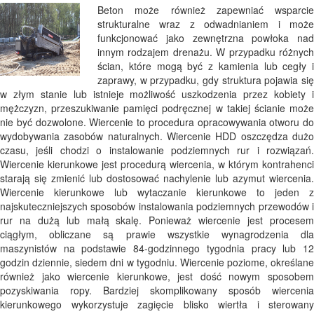
Beton może również zapewniać wsparcie
strukturalne wraz z odwadnianiem i może
funkcjonować jako zewnętrzna powłoka nad
innym rodzajem drenażu. W przypadku różnych
ścian, które mogą być z kamienia lub cegły i
zaprawy, w przypadku, gdy struktura pojawia się
w złym stanie lub istnieje możliwość uszkodzenia przez kobiety i
mężczyzn, przeszukiwanie pamięci podręcznej w takiej ścianie może
nie być dozwolone. Wiercenie to procedura opracowywania otworu do
wydobywania zasobów naturalnych. Wiercenie HDD oszczędza dużo
czasu, jeśli chodzi o instalowanie podziemnych rur i rozwiązań.
Wiercenie kierunkowe jest procedurą wiercenia, w którym kontrahenci
starają się zmienić lub dostosować nachylenie lub azymut wiercenia.
Wiercenie kierunkowe lub wytaczanie kierunkowe to jeden z
najskuteczniejszych sposobów instalowania podziemnych przewodów i
rur na dużą lub małą skalę. Ponieważ wiercenie jest procesem
ciągłym, obliczane są prawie wszystkie wynagrodzenia dla
maszynistów na podstawie 84-godzinnego tygodnia pracy lub 12
godzin dziennie, siedem dni w tygodniu. Wiercenie poziome, określane
również jako wiercenie kierunkowe, jest dość nowym sposobem
pozyskiwania ropy. Bardziej skomplikowany sposób wiercenia
kierunkowego wykorzystuje zagięcie blisko wiertła i sterowany