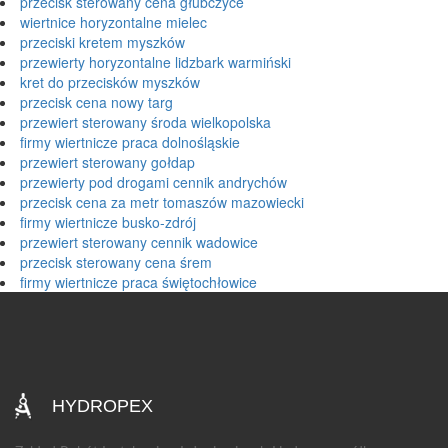
przecisk sterowany cena głubczyce
wiertnice horyzontalne mielec
przeciski kretem myszków
przewierty horyzontalne lidzbark warmiński
kret do przecisków myszków
przecisk cena nowy targ
przewiert sterowany środa wielkopolska
firmy wiertnicze praca dolnośląskie
przewiert sterowany gołdap
przewierty pod drogami cennik andrychów
przecisk cena za metr tomaszów mazowiecki
firmy wiertnicze busko-zdrój
przewiert sterowany cennik wadowice
przecisk sterowany cena śrem
firmy wiertnicze praca świętochłowice
HYDROPEX