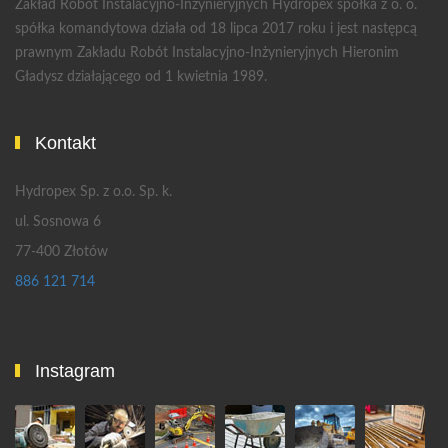
Zakład Robót Instalacyjno-Inżynieryjnych Hydropex spółka z o. o.
spółka komandytowa działa od 18 lipca 2017 roku i jest następcą
prawnym Zakładu Robót Instalacyjno-Inżynieryjnych Hieronim
Gładysz działającego od 1 kwietnia 1989.
Kontakt
Hydropex Sp. z o.o. Sp. k.
ul. Sosnowa 6
77-400 Złotów
886 121 714
Instagram