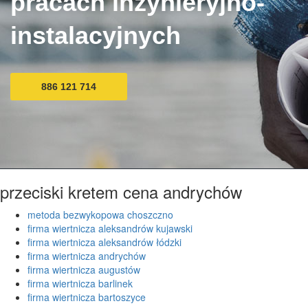
pracach inżynieryjno-
instalacyjnych
886 121 714
przeciski kretem cena andrychów
metoda bezwykopowa choszczno
firma wiertnicza aleksandrów kujawski
firma wiertnicza aleksandrów łódzki
firma wiertnicza andrychów
firma wiertnicza augustów
firma wiertnicza barlinek
firma wiertnicza bartoszyce