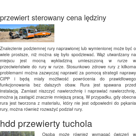
przewiert sterowany cena lędziny
Znalezienie podziemnej rury naprawionej lub wymienionej może być o
wiele prostsze, niż można się było spodziewać. Wąż utwardzany na
miejscu jest mocną wykładziną umieszczoną w rurze w
przeciwieństwie do rury w rurze. Stosunkowo zdrowe rury z kilkoma
problemami można zazwyczaj naprawić za pomocą strategii naprawy
CIPP i będą miały możliwość powrócenia do prawidłowego
funkcjonowania bez dalszych obaw. Rura jest spawana przed
instalacją. Zamiast niszczyć nawierzchnię i naprawiać nawierzchnię,
można ją zastąpić znacznie mniejszą pracą. W przypadku, gdy obecna
rura jest tworzona z materiału, który nie jest odpowiedni do pękania
rury, można również rozważyć podział rury.
hdd przewierty tuchola
Osoba może również wymagać ćwiczeń w