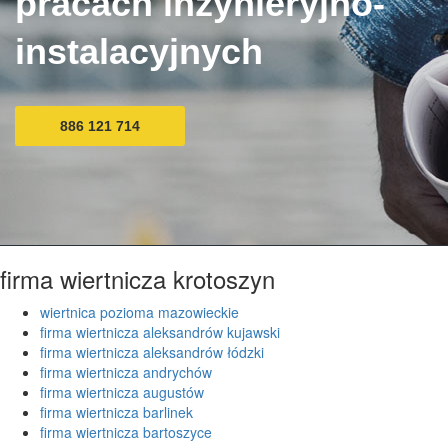
pracach inżynieryjno-
instalacyjnych
886 121 714
firma wiertnicza krotoszyn
wiertnica pozioma mazowieckie
firma wiertnicza aleksandrów kujawski
firma wiertnicza aleksandrów łódzki
firma wiertnicza andrychów
firma wiertnicza augustów
firma wiertnicza barlinek
firma wiertnicza bartoszyce