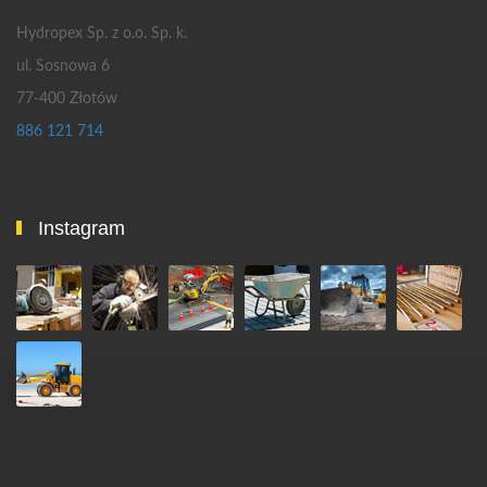
Hydropex Sp. z o.o. Sp. k.
ul. Sosnowa 6
77-400 Złotów
886 121 714
Instagram