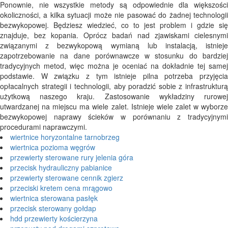
Ponownie, nie wszystkie metody są odpowiednie dla większości
okoliczności, a kilka sytuacji może nie pasować do żadnej technologii
bezwykopowej. Będziesz wiedzieć, co to jest problem i gdzie się
znajduje, bez kopania. Oprócz badań nad zjawiskami cielesnymi
związanymi z bezwykopową wymianą lub instalacją, istnieje
zapotrzebowanie na dane porównawcze w stosunku do bardziej
tradycyjnych metod, więc można je oceniać na dokładnie tej samej
podstawie. W związku z tym istnieje pilna potrzeba przyjęcia
opłacalnych strategii i technologii, aby poradzić sobie z infrastrukturą
użytkową naszego kraju. Zastosowanie wykładziny rurowej
utwardzanej na miejscu ma wiele zalet. Istnieje wiele zalet w wyborze
bezwykopowej naprawy ścieków w porównaniu z tradycyjnymi
procedurami naprawczymi.
wiertnice horyzontalne tarnobrzeg
wiertnica pozioma węgrów
przewierty sterowane rury jelenia góra
przecisk hydrauliczny pabianice
przewierty sterowane cennik zgierz
przeciski kretem cena mrągowo
wiertnica sterowana pasłęk
przecisk sterowany gołdap
hdd przewierty kościerzyna