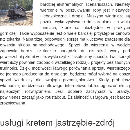
bardziej ekstremalnych scenariuszach. Niestety
wiercenie w poszukiwaniu ropy jest niezwykle
niebezpieczne i drogie. Maszyny wiertnicze są
później wykorzystywane do zarabiania na wielu
tunelach, które są niezbędne w praktyce
górniczej. Takie wyposażenie jest o wiele bardziej przystępne cenowo
niż tokarka. Najbardziej odpowiedni sprzęt ma kluczowe znaczenie dla
otwarcia sklepu samochodowego. Sprzęt do wiercenia w wodzie
zapewnia bardzo skuteczne narzędzie do ekstrakcji wody pod
powierzchnią ziemi w niezwykle szybki i skuteczny sposób. Twój sprzęt
wiertniczy powinien zadbać o wszelkiego rodzaju projekty bez żadnych
trudności. Dzięki możliwości łatwego porównania sprzętu wiertniczego
od jednego producenta do drugiego, będziesz mógł wybrać najlepszy
sprzęt wiertniczy dla swojego przedsiębiorstwa. Kiedy próbujesz
włamać się do biznesu naftowego, internetowe tablice ogłoszeń nie są
najlepszym rozwiązaniem. Jeśli dopiero zaczynasz w branży,
powinieneś zacząć jako roustabout. Działalność usługowa jest bardzo
zróżnicowana.
usługi kretem jastrzębie-zdrój