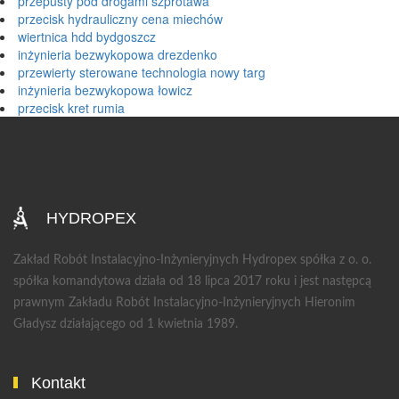
przepusty pod drogami szprotawa
przecisk hydrauliczny cena miechów
wiertnica hdd bydgoszcz
inżynieria bezwykopowa drezdenko
przewierty sterowane technologia nowy targ
inżynieria bezwykopowa łowicz
przecisk kret rumia
HYDROPEX
Zakład Robót Instalacyjno-Inżynieryjnych Hydropex spółka z o. o.
spółka komandytowa działa od 18 lipca 2017 roku i jest następcą
prawnym Zakładu Robót Instalacyjno-Inżynieryjnych Hieronim
Gładysz działającego od 1 kwietnia 1989.
Kontakt