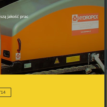
szą jakość prac
714