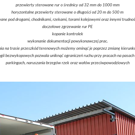
przewierty sterowane rur o średnicy od 32 mm do 1000 mm
horyzontalne przewierty sterowane o długości od 20 m do 500 m
wane pod drogami, chodnikami, rzekami, torami kolejowymi oraz innymi trudno
doczołowe zgrzewanie rur PE
kopanie kontrolek
wykonanie dokumentacji powykonawczej prac.
a na trasie przeszkód terenowych możemy ominąć je poprzez zmianę kierunku 
gii bezwykopowych pozwala uniknąć ograniczeń ruchu przy pracach na pasach 
parkingach, naruszania brzegów rzek oraz wałów przeciwpowodziowych