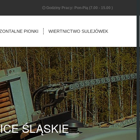
Godziny Pracy: Pon-Pią (7.00 - 15.00 )
ZONTALNE PIONKI
WIERTNICTWO SULEJÓWEK
CE ŚLĄSKIE