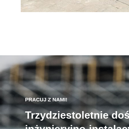
PRACUJ Z NAMI!
Trzydziestoletnie do
inżynieryjno-instala