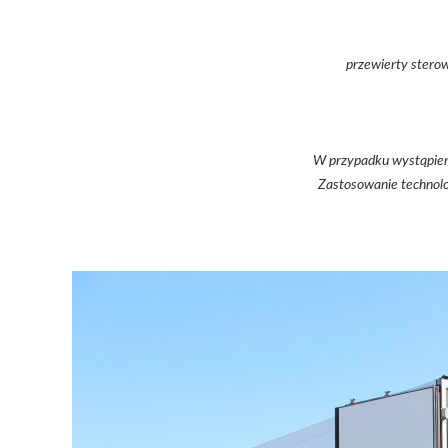
przewierty stero
W przypadku wystąpieni
Zastosowanie technolo