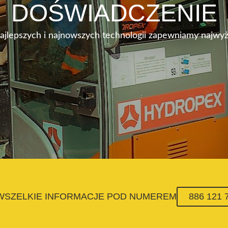
DOŚWIADCZENIE
najlepszych i najnowszych technologii zapewniamy najwyż
 WSZELKIE INFORMACJE POD NUMEREM
886 121 