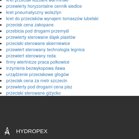
przewierty horyzontalne cennik siedlce
kret pneumatyczny wolsztyn
kret do przecisków wynajem tomaszów lubelski
przecisk cena zakopane
przebicia pod drogami przemyśl
przewierty sterowane śląsk piastów
przeciski sterowane skierniewice
przewiert sterowany technologia legnica
przewiert sterowany reda
firmy wiertnicze praca polkowice
inżynieria bezwykopowa iława
urządzenie przeciskowe głogów
przecisk cena za metr szczecin
przewierty pod drogami cena pisz
przeciski sterowane giżycko
HYDROPEX