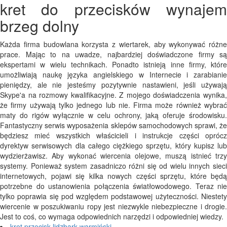
kret do przecisków wynajem
brzeg dolny
Każda firma budowlana korzysta z wiertarek, aby wykonywać różne
prace. Mając to na uwadze, najbardziej doświadczone firmy są
ekspertami w wielu technikach. Ponadto istnieją inne firmy, które
umożliwiają naukę języka angielskiego w Internecie i zarabianie
pieniędzy, ale nie jesteśmy pozytywnie nastawieni, jeśli używają
Skype'a na rozmowy kwalifikacyjne. Z mojego doświadczenia wynika,
że ​​firmy używają tylko jednego lub nie. Firma może również wybrać
maty do rigów wyłącznie w celu ochrony, jaką oferuje środowisku.
Fantastyczny serwis wyposażenia sklepów samochodowych sprawi, że
będziesz mieć wszystkich właścicieli i instrukcje części oprócz
dyrektyw serwisowych dla całego ciężkiego sprzętu, który kupisz lub
wydzierżawisz. Aby wykonać wiercenia olejowe, muszą istnieć trzy
systemy. Ponieważ system zasadniczo różni się od wielu innych sieci
internetowych, pojawi się kilka nowych części sprzętu, które będą
potrzebne do ustanowienia połączenia światłowodowego. Teraz nie
tylko poprawia się pod względem podstawowej użyteczności. Niestety
wiercenie w poszukiwaniu ropy jest niezwykle niebezpieczne i drogie.
Jest to coś, co wymaga odpowiednich narzędzi i odpowiedniej wiedzy.
kret przecisk lidzbark warmiński