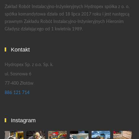
Zakład Robót Instalacyjno-Inżynieryjnych Hydropex spółka z o. o.
spółka komandytowa działa od 18 lipca 2017 roku i jest następcą
prawnym Zakładu Robót Instalacyjno-Inżynieryjnych Hieronim
Gładysz działającego od 1 kwietnia 1989.
Kontakt
Hydropex Sp. z o.o. Sp. k.
ul. Sosnowa 6
77-400 Złotów
886 121 714
Instagram