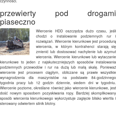
czynności.
przewierty pod drogami
piaseczno
Wiercenie HDD oszczędza dużo czasu, jeśli
chodzi o instalowanie podziemnych rur i
rozwiązań. Wiercenie kierunkowe jest procedurą
wiercenia, w którym kontrahenci starają się
zmienić lub dostosować nachylenie lub azymut
wiercenia. Wiercenie kierunkowe lub wytaczanie
kierunkowe to jeden z najskuteczniejszych sposobów instalowania
podziemnych przewodów i rur na dużą lub małą skalę. Ponieważ
wiercenie jest procesem ciągłym, obliczane są prawie wszystkie
wynagrodzenia dla maszynistów na podstawie 84-godzinnego
tygodnia pracy lub 12 godzin dziennie, siedem dni w tygodniu.
Wiercenie poziome, określane również jako wiercenie kierunkowe, jest
dość nowym sposobem pozyskiwania ropy. Bardziej skomplikowany
sposób wiercenia kierunkowego wykorzystuje zagięcie blisko wiertła i
sterowany odwiertem silnik błotny.