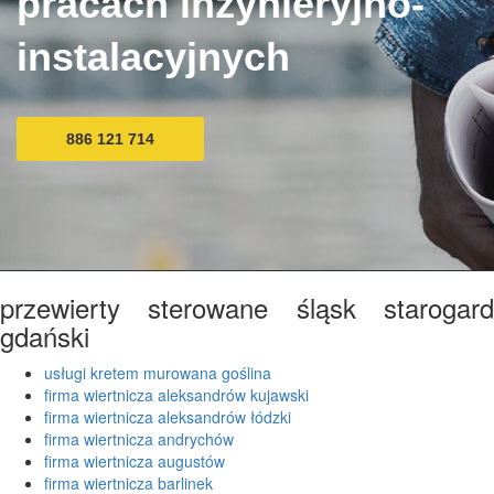
pracach inżynieryjno-
instalacyjnych
886 121 714
przewierty sterowane śląsk starogard
gdański
usługi kretem murowana goślina
firma wiertnicza aleksandrów kujawski
firma wiertnicza aleksandrów łódzki
firma wiertnicza andrychów
firma wiertnicza augustów
firma wiertnicza barlinek