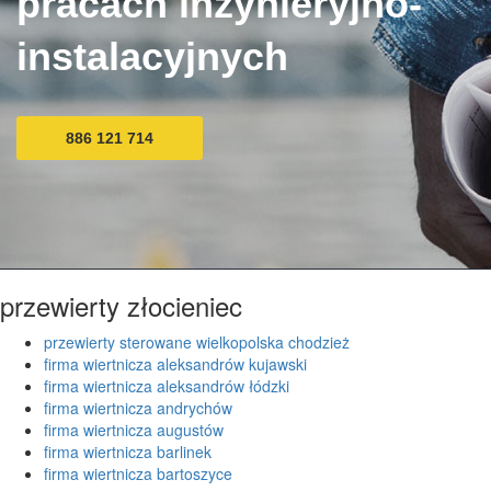
pracach inżynieryjno-
instalacyjnych
886 121 714
przewierty złocieniec
przewierty sterowane wielkopolska chodzież
firma wiertnicza aleksandrów kujawski
firma wiertnicza aleksandrów łódzki
firma wiertnicza andrychów
firma wiertnicza augustów
firma wiertnicza barlinek
firma wiertnicza bartoszyce