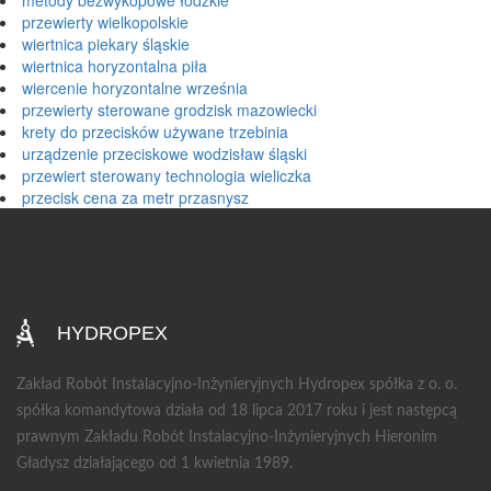
metody bezwykopowe łódzkie
przewierty wielkopolskie
wiertnica piekary śląskie
wiertnica horyzontalna piła
wiercenie horyzontalne września
przewierty sterowane grodzisk mazowiecki
krety do przecisków używane trzebinia
urządzenie przeciskowe wodzisław śląski
przewiert sterowany technologia wieliczka
przecisk cena za metr przasnysz
HYDROPEX
Zakład Robót Instalacyjno-Inżynieryjnych Hydropex spółka z o. o.
spółka komandytowa działa od 18 lipca 2017 roku i jest następcą
prawnym Zakładu Robót Instalacyjno-Inżynieryjnych Hieronim
Gładysz działającego od 1 kwietnia 1989.