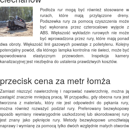
Podłoża rur mogą być również stosowane w
rurach, które mają przyłączone dreny.
Podszewka rury za pomocą czyszczenia może
być wykonana przez czterocalowe wyjęcie z
ABS. Większość wykładzin rurowych nie może
być wprowadzona przez rury, które mają ponad
dwa obroty. Większość linii gazowych powstaje z polietylenu. Kolejny
potencjalny powód, dla którego lampka kontrolna nie świeci, może być
spowodowana elastycznym przewodem. Inspekcja kamery
kanalizacyjnej jest niezbędna do ustalenia prawdziwych kosztów.
przecisk cena za metr łomża
Zamiast niszczyć nawierzchnię i naprawiać nawierzchnię, można ją
zastąpić znacznie mniejszą pracą. W przypadku, gdy obecna rura jest
tworzona z materiału, który nie jest odpowiedni do pękania rury,
można również rozważyć podział rury. Preferowany bezwykopowy
sposób wymiany niewiarygodnie uszkodzonej lub skorodowanej rury
jest znany jako pęknięcie rury. Metody bezwykopowe umożliwiają
naprawy i wymianę za pomocą tylko dwóch względnie małych otworów