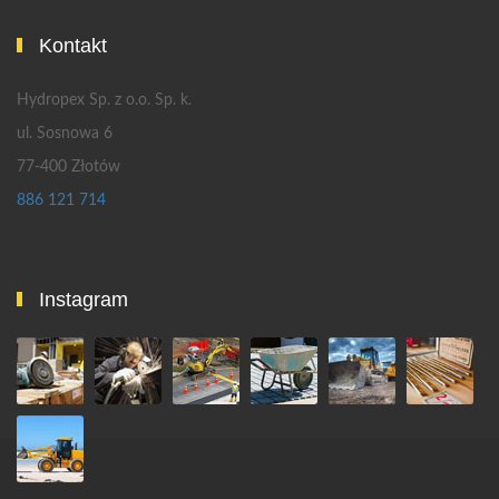
Kontakt
Hydropex Sp. z o.o. Sp. k.
ul. Sosnowa 6
77-400 Złotów
886 121 714
Instagram