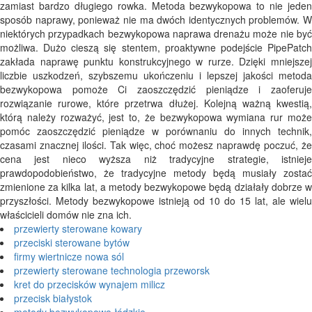
zamiast bardzo długiego rowka. Metoda bezwykopowa to nie jeden
sposób naprawy, ponieważ nie ma dwóch identycznych problemów. W
niektórych przypadkach bezwykopowa naprawa drenażu może nie być
możliwa. Dużo cieszą się stentem, proaktywne podejście PipePatch
zakłada naprawę punktu konstrukcyjnego w rurze. Dzięki mniejszej
liczbie uszkodzeń, szybszemu ukończeniu i lepszej jakości metoda
bezwykopowa pomoże Ci zaoszczędzić pieniądze i zaoferuje
rozwiązanie rurowe, które przetrwa dłużej. Kolejną ważną kwestią,
którą należy rozważyć, jest to, że bezwykopowa wymiana rur może
pomóc zaoszczędzić pieniądze w porównaniu do innych technik,
czasami znacznej ilości. Tak więc, choć możesz naprawdę poczuć, że
cena jest nieco wyższa niż tradycyjne strategie, istnieje
prawdopodobieństwo, że tradycyjne metody będą musiały zostać
zmienione za kilka lat, a metody bezwykopowe będą działały dobrze w
przyszłości. Metody bezwykopowe istnieją od 10 do 15 lat, ale wielu
właścicieli domów nie zna ich.
przewierty sterowane kowary
przeciski sterowane bytów
firmy wiertnicze nowa sól
przewierty sterowane technologia przeworsk
kret do przecisków wynajem milicz
przecisk białystok