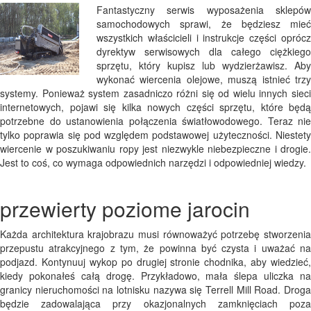
Fantastyczny serwis wyposażenia sklepów
samochodowych sprawi, że będziesz mieć
wszystkich właścicieli i instrukcje części oprócz
dyrektyw serwisowych dla całego ciężkiego
sprzętu, który kupisz lub wydzierżawisz. Aby
wykonać wiercenia olejowe, muszą istnieć trzy
systemy. Ponieważ system zasadniczo różni się od wielu innych sieci
internetowych, pojawi się kilka nowych części sprzętu, które będą
potrzebne do ustanowienia połączenia światłowodowego. Teraz nie
tylko poprawia się pod względem podstawowej użyteczności. Niestety
wiercenie w poszukiwaniu ropy jest niezwykle niebezpieczne i drogie.
Jest to coś, co wymaga odpowiednich narzędzi i odpowiedniej wiedzy.
przewierty poziome jarocin
Każda architektura krajobrazu musi równoważyć potrzebę stworzenia
przepustu atrakcyjnego z tym, że powinna być czysta i uważać na
podjazd. Kontynuuj wykop po drugiej stronie chodnika, aby wiedzieć,
kiedy pokonałeś całą drogę. Przykładowo, mała ślepa uliczka na
granicy nieruchomości na lotnisku nazywa się Terrell Mill Road. Droga
będzie zadowalająca przy okazjonalnych zamknięciach poza