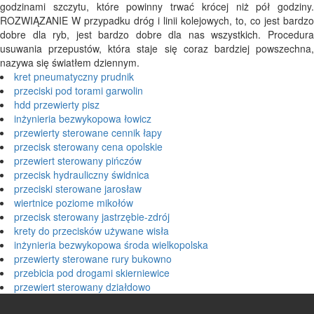
godzinami szczytu, które powinny trwać krócej niż pół godziny.
ROZWIĄZANIE W przypadku dróg i linii kolejowych, to, co jest bardzo
dobre dla ryb, jest bardzo dobre dla nas wszystkich. Procedura
usuwania przepustów, która staje się coraz bardziej powszechna,
nazywa się światłem dziennym.
kret pneumatyczny prudnik
przeciski pod torami garwolin
hdd przewierty pisz
inżynieria bezwykopowa łowicz
przewierty sterowane cennik łapy
przecisk sterowany cena opolskie
przewiert sterowany pińczów
przecisk hydrauliczny świdnica
przeciski sterowane jarosław
wiertnice poziome mikołów
przecisk sterowany jastrzębie-zdrój
krety do przecisków używane wisła
inżynieria bezwykopowa środa wielkopolska
przewierty sterowane rury bukowno
przebicia pod drogami skierniewice
przewiert sterowany działdowo