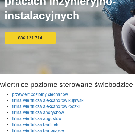
pracach inżynieryjno-
instalacyjnych
886 121 714
wiertnice poziome sterowane świebodzice
przewiert poziomy ciechanów
firma wiertnicza aleksandrów kujawski
firma wiertnicza aleksandrów łódzki
firma wiertnicza andrychów
firma wiertnicza augustów
firma wiertnicza barlinek
firma wiertnicza bartoszyce