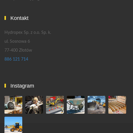
Kontakt
Hydropex Sp. z o.o. Sp. k.
ul. Sosnowa 6
77-400 Złotów
886 121 714
Instagram