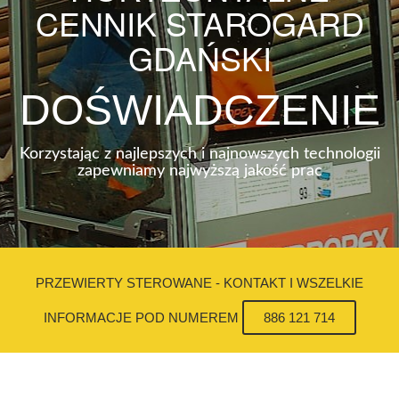
CENNIK STAROGARD
GDAŃSKI
DOŚWIADCZENIE
Korzystając z najlepszych i najnowszych technologii
zapewniamy najwyższą jakość prac
PRZEWIERTY STEROWANE - KONTAKT I WSZELKIE
INFORMACJE POD NUMEREM
886 121 714