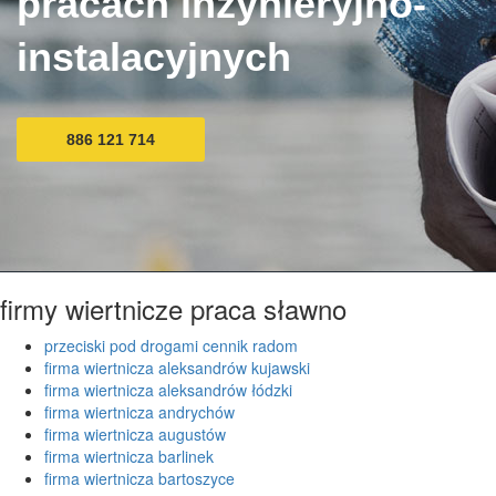
pracach inżynieryjno-
instalacyjnych
886 121 714
firmy wiertnicze praca sławno
przeciski pod drogami cennik radom
firma wiertnicza aleksandrów kujawski
firma wiertnicza aleksandrów łódzki
firma wiertnicza andrychów
firma wiertnicza augustów
firma wiertnicza barlinek
firma wiertnicza bartoszyce