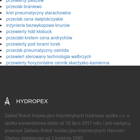
przewierty pleszew
przecisk braniewo
kret pneumatyczny starachowice
przecisk cena świętokrzyskie
inżynieria bezwykopowa knurów
przewierty hdd kłobuck
przeciski kretem cena andrychów
przewierty pod torami turek
przecisk pneumatyczny ostróda
przewiert sterowany technologia wałbrzych
przewierty horyzontalne cennik skarżysko-kamienna
HYDROPEX
Zakład Robót Instalacyjno-Inżynieryjnych Hydropex spółka z o. o.
spółka komandytowa działa od 18 lipca 2017 roku i jest następcą
prawnym Zakładu Robót Instalacyjno-Inżynieryjnych Hieronim
Gładysz działającego od 1 kwietnia 1989.