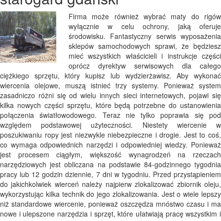
Firma może również wybrać maty do rigów
wyłącznie w celu ochrony, jaką oferuje
środowisku. Fantastyczny serwis wyposażenia
sklepów samochodowych sprawi, że będziesz
mieć wszystkich właścicieli i instrukcje części
oprócz dyrektyw serwisowych dla całego
ciężkiego sprzętu, który kupisz lub wydzierżawisz. Aby wykonać
wiercenia olejowe, muszą istnieć trzy systemy. Ponieważ system
zasadniczo różni się od wielu innych sieci internetowych, pojawi się
kilka nowych części sprzętu, które będą potrzebne do ustanowienia
połączenia światłowodowego. Teraz nie tylko poprawia się pod
względem podstawowej użyteczności. Niestety wiercenie w
poszukiwaniu ropy jest niezwykle niebezpieczne i drogie. Jest to coś,
co wymaga odpowiednich narzędzi i odpowiedniej wiedzy. Ponieważ
jest procesem ciągłym, większość wynagrodzeń na rzeczach
narzędziowych jest obliczana na podstawie 84-godzinnego tygodnia
pracy lub 12 godzin dziennie, 7 dni w tygodniu. Przed przystąpieniem
do jakichkolwiek wierceń należy najpierw zlokalizować zbiornik oleju,
wykorzystując kilka technik do jego zlokalizowania. Jest o wiele lepszy
niż standardowe wiercenie, ponieważ oszczędza mnóstwo czasu i ma
nowe i ulepszone narzędzia i sprzęt, które ułatwiają pracę wszystkim i