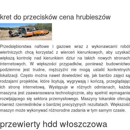
kret do przecisków cena hrubieszów
Przedsiębiorstwa naftowe i gazowe wraz z wykonawcami robót
wiertniczych chcą korzystać z wierceń kierunkowych, aby uzyskać
większą kontrolę nad kierunkiem dziur na takich nowych stronach
internetowych. W większości przypadków, ponieważ budownictwo
podziemne jest trudne, mężczyźni nie mogą ustalić konkretnych
lokalizacji. Często można nawet dowiedzieć się, jak bardzo zajęci są
rodzajami projektów, które licytują, wygrywają i kończą, przeglądając
ich stronę internetową. Występuje w różnych odmianach, każda
maszyna jest zaawansowana technologicznie, aby spełnić wymagania
rozwijającego się sektora przemysłowego. Maszyny tokarskie oferują
również rzemieślników o bardziej precyzyjnych rezultatach. Większość
maszyn może wykonywać różnorodne zadania w tym samym czasie.
przewierty hdd włoszczowa