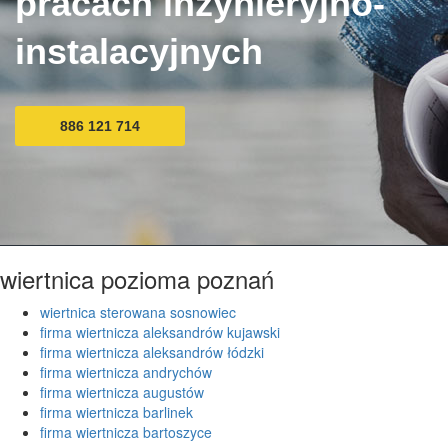
pracach inżynieryjno-
instalacyjnych
886 121 714
wiertnica pozioma poznań
wiertnica sterowana sosnowiec
firma wiertnicza aleksandrów kujawski
firma wiertnicza aleksandrów łódzki
firma wiertnicza andrychów
firma wiertnicza augustów
firma wiertnicza barlinek
firma wiertnicza bartoszyce