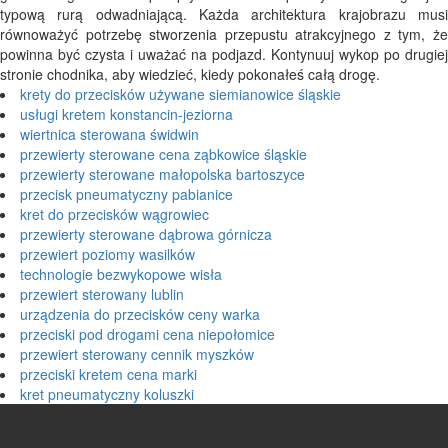
typową rurą odwadniającą. Każda architektura krajobrazu musi
równoważyć potrzebę stworzenia przepustu atrakcyjnego z tym, że
powinna być czysta i uważać na podjazd. Kontynuuj wykop po drugiej
stronie chodnika, aby wiedzieć, kiedy pokonałeś całą drogę.
krety do przecisków używane siemianowice śląskie
usługi kretem konstancin-jeziorna
wiertnica sterowana świdwin
przewierty sterowane cena ząbkowice śląskie
przewierty sterowane małopolska bartoszyce
przecisk pneumatyczny pabianice
kret do przecisków wągrowiec
przewierty sterowane dąbrowa górnicza
przewiert poziomy wasilków
technologie bezwykopowe wisła
przewiert sterowany lublin
urządzenia do przecisków ceny warka
przeciski pod drogami cena niepołomice
przewiert sterowany cennik myszków
przeciski kretem cena marki
kret pneumatyczny koluszki