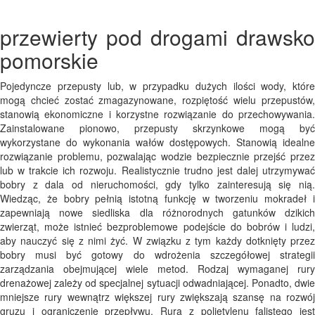
przewierty pod drogami drawsko
pomorskie
Pojedyncze przepusty lub, w przypadku dużych ilości wody, które
mogą chcieć zostać zmagazynowane, rozpiętość wielu przepustów,
stanowią ekonomiczne i korzystne rozwiązanie do przechowywania.
Zainstalowane pionowo, przepusty skrzynkowe mogą być
wykorzystane do wykonania wałów dostępowych. Stanowią idealne
rozwiązanie problemu, pozwalając wodzie bezpiecznie przejść przez
lub w trakcie ich rozwoju. Realistycznie trudno jest dalej utrzymywać
bobry z dala od nieruchomości, gdy tylko zainteresują się nią.
Wiedząc, że bobry pełnią istotną funkcję w tworzeniu mokradeł i
zapewniają nowe siedliska dla różnorodnych gatunków dzikich
zwierząt, może istnieć bezproblemowe podejście do bobrów i ludzi,
aby nauczyć się z nimi żyć. W związku z tym każdy dotknięty przez
bobry musi być gotowy do wdrożenia szczegółowej strategii
zarządzania obejmującej wiele metod. Rodzaj wymaganej rury
drenażowej zależy od specjalnej sytuacji odwadniającej. Ponadto, dwie
mniejsze rury wewnątrz większej rury zwiększają szansę na rozwój
gruzu i ograniczenie przepływu. Rura z polietylenu falistego jest