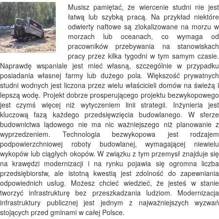
Musisz pamiętać, że wiercenie studni nie jest
łatwą lub szybką pracą. Na przykład niektóre
odwierty naftowe są zlokalizowane na morzu w
morzach lub oceanach, co wymaga od
pracowników przebywania na stanowiskach
pracy przez kilka tygodni w tym samym czasie.
Naprawdę wspaniale jest mieć własną, szczególnie w przypadku
posiadania własnej farmy lub dużego pola. Większość prywatnych
studni wodnych jest liczona przez wielu właścicieli domów na świeżą i
lepszą wodę. Projekt dobrze prosperującego projektu bezwykopowego
jest czymś więcej niż wytyczeniem linii strategii. Inżynieria jest
kluczową fazą każdego przedsięwzięcia budowlanego. W sferze
budownictwa lądowego nie ma nic ważniejszego niż planowanie z
wyprzedzeniem. Technologia bezwykopowa jest rodzajem
podpowierzchniowej roboty budowlanej, wymagającej niewielu
wykopów lub ciągłych okopów. W związku z tym przemysł znajduje się
na krawędzi modernizacji i na rynku pojawia się ogromna liczba
przedsiębiorstw, ale istotną kwestią jest zdolność do zapewniania
odpowiednich usług. Możesz chcieć wiedzieć, że jesteś w stanie
tworzyć infrastrukturę bez przeszkadzania ludziom. Modernizacja
infrastruktury publicznej jest jednym z najważniejszych wyzwań
stojących przed gminami w całej Polsce.