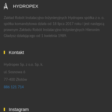
HYDROPEX
Zakład Robót Instalacyjno-Inżynieryjnych Hydropex spółka z o. o.
spółka komandytowa działa od 18 lipca 2017 roku i jest następcą
prawnym Zakładu Robót Instalacyjno-Inżynieryjnych Hieronim
Gładysz działającego od 1 kwietnia 1989.
Kontakt
Hydropex Sp. z o.o. Sp. k.
ul. Sosnowa 6
77-400 Złotów
886 121 714
Instagram