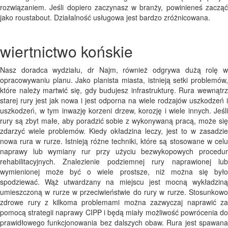
rozwiązaniem. Jeśli dopiero zaczynasz w branży, powinieneś zacząć
jako roustabout. Działalność usługowa jest bardzo zróżnicowana.
wiertnictwo końskie
Nasz doradca wydziału, dr Najm, również odgrywa dużą rolę w
opracowywaniu planu. Jako planista miasta, istnieją setki problemów,
które należy martwić się, gdy budujesz infrastrukturę. Rura wewnątrz
starej rury jest jak nowa i jest odporna na wiele rodzajów uszkodzeń i
uszkodzeń, w tym inwazję korzeni drzew, korozję i wiele innych. Jeśli
rury są zbyt małe, aby poradzić sobie z wykonywaną pracą, może się
zdarzyć wiele problemów. Kiedy okładzina leczy, jest to w zasadzie
nowa rura w rurze. Istnieją różne techniki, które są stosowane w celu
naprawy lub wymiany rur przy użyciu bezwykopowych procedur
rehabilitacyjnych. Znalezienie podziemnej rury naprawionej lub
wymienionej może być o wiele prostsze, niż można się było
spodziewać. Wąż utwardzany na miejscu jest mocną wykładziną
umieszczoną w rurze w przeciwieństwie do rury w rurze. Stosunkowo
zdrowe rury z kilkoma problemami można zazwyczaj naprawić za
pomocą strategii naprawy CIPP i będą miały możliwość powrócenia do
prawidłowego funkcjonowania bez dalszych obaw. Rura jest spawana