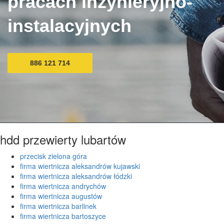
pracach inżynieryjno-
instalacyjnych
886 121 714
hdd przewierty lubartów
przecisk zielona góra
firma wiertnicza aleksandrów kujawski
firma wiertnicza aleksandrów łódzki
firma wiertnicza andrychów
firma wiertnicza augustów
firma wiertnicza barlinek
firma wiertnicza bartoszyce