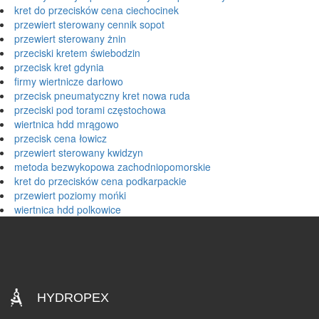
kret do przecisków cena ciechocinek
przewiert sterowany cennik sopot
przewiert sterowany żnin
przeciski kretem świebodzin
przecisk kret gdynia
firmy wiertnicze darłowo
przecisk pneumatyczny kret nowa ruda
przeciski pod torami częstochowa
wiertnica hdd mrągowo
przecisk cena łowicz
przewiert sterowany kwidzyn
metoda bezwykopowa zachodniopomorskie
kret do przecisków cena podkarpackie
przewiert poziomy mońki
wiertnica hdd polkowice
HYDROPEX