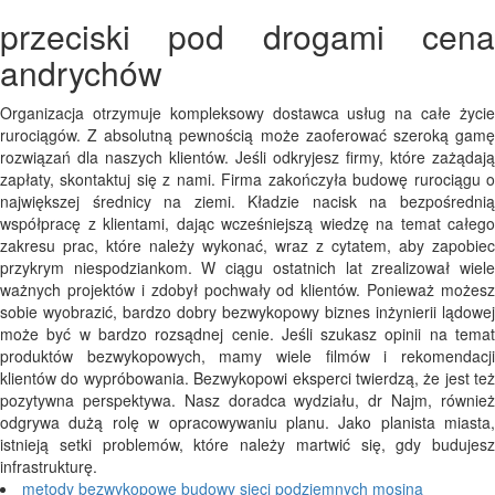
przeciski pod drogami cena
andrychów
Organizacja otrzymuje kompleksowy dostawca usług na całe życie
rurociągów. Z absolutną pewnością może zaoferować szeroką gamę
rozwiązań dla naszych klientów. Jeśli odkryjesz firmy, które zażądają
zapłaty, skontaktuj się z nami. Firma zakończyła budowę rurociągu o
największej średnicy na ziemi. Kładzie nacisk na bezpośrednią
współpracę z klientami, dając wcześniejszą wiedzę na temat całego
zakresu prac, które należy wykonać, wraz z cytatem, aby zapobiec
przykrym niespodziankom. W ciągu ostatnich lat zrealizował wiele
ważnych projektów i zdobył pochwały od klientów. Ponieważ możesz
sobie wyobrazić, bardzo dobry bezwykopowy biznes inżynierii lądowej
może być w bardzo rozsądnej cenie. Jeśli szukasz opinii na temat
produktów bezwykopowych, mamy wiele filmów i rekomendacji
klientów do wypróbowania. Bezwykopowi eksperci twierdzą, że jest też
pozytywna perspektywa. Nasz doradca wydziału, dr Najm, również
odgrywa dużą rolę w opracowywaniu planu. Jako planista miasta,
istnieją setki problemów, które należy martwić się, gdy budujesz
infrastrukturę.
metody bezwykopowe budowy sieci podziemnych mosina