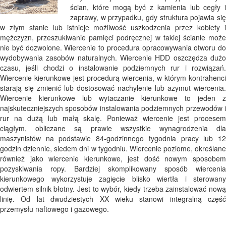
ścian, które mogą być z kamienia lub cegły i
zaprawy, w przypadku, gdy struktura pojawia się
w złym stanie lub istnieje możliwość uszkodzenia przez kobiety i
mężczyzn, przeszukiwanie pamięci podręcznej w takiej ścianie może
nie być dozwolone. Wiercenie to procedura opracowywania otworu do
wydobywania zasobów naturalnych. Wiercenie HDD oszczędza dużo
czasu, jeśli chodzi o instalowanie podziemnych rur i rozwiązań.
Wiercenie kierunkowe jest procedurą wiercenia, w którym kontrahenci
starają się zmienić lub dostosować nachylenie lub azymut wiercenia.
Wiercenie kierunkowe lub wytaczanie kierunkowe to jeden z
najskuteczniejszych sposobów instalowania podziemnych przewodów i
rur na dużą lub małą skalę. Ponieważ wiercenie jest procesem
ciągłym, obliczane są prawie wszystkie wynagrodzenia dla
maszynistów na podstawie 84-godzinnego tygodnia pracy lub 12
godzin dziennie, siedem dni w tygodniu. Wiercenie poziome, określane
również jako wiercenie kierunkowe, jest dość nowym sposobem
pozyskiwania ropy. Bardziej skomplikowany sposób wiercenia
kierunkowego wykorzystuje zagięcie blisko wiertła i sterowany
odwiertem silnik błotny. Jest to wybór, kiedy trzeba zainstalować nową
linię. Od lat dwudziestych XX wieku stanowi integralną część
przemysłu naftowego i gazowego.