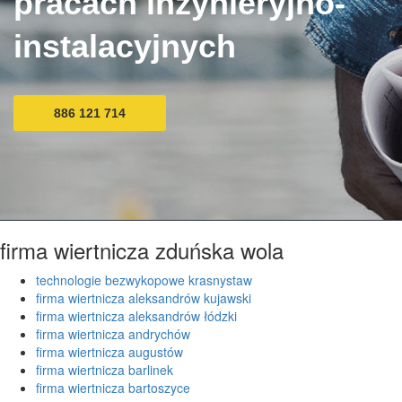
pracach inżynieryjno-
instalacyjnych
886 121 714
firma wiertnicza zduńska wola
technologie bezwykopowe krasnystaw
firma wiertnicza aleksandrów kujawski
firma wiertnicza aleksandrów łódzki
firma wiertnicza andrychów
firma wiertnicza augustów
firma wiertnicza barlinek
firma wiertnicza bartoszyce