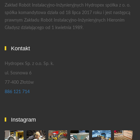
Zakład Robót Instalacyjno-Inżynieryjnych Hydropex spółka z o. o.
spółka komandytowa działa od 18 lipca 2017 roku i jest następcą
prawnym Zakładu Robót Instalacyjno-Inżynieryjnych Hieronim
Gładysz działającego od 1 kwietnia 1989.
Kontakt
Hydropex Sp. z o.o. Sp. k.
ul. Sosnowa 6
77-400 Złotów
886 121 714
Instagram