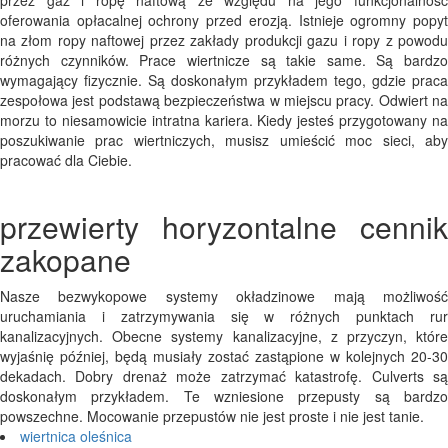
przez gaz i ropę naftową ze względu na jego funkcjonalność
oferowania opłacalnej ochrony przed erozją. Istnieje ogromny popyt
na złom ropy naftowej przez zakłady produkcji gazu i ropy z powodu
różnych czynników. Prace wiertnicze są takie same. Są bardzo
wymagający fizycznie. Są doskonałym przykładem tego, gdzie praca
zespołowa jest podstawą bezpieczeństwa w miejscu pracy. Odwiert na
morzu to niesamowicie intratna kariera. Kiedy jesteś przygotowany na
poszukiwanie prac wiertniczych, musisz umieścić moc sieci, aby
pracować dla Ciebie.
przewierty horyzontalne cennik
zakopane
Nasze bezwykopowe systemy okładzinowe mają możliwość
uruchamiania i zatrzymywania się w różnych punktach rur
kanalizacyjnych. Obecne systemy kanalizacyjne, z przyczyn, które
wyjaśnię później, będą musiały zostać zastąpione w kolejnych 20-30
dekadach. Dobry drenaż może zatrzymać katastrofę. Culverts są
doskonałym przykładem. Te wzniesione przepusty są bardzo
powszechne. Mocowanie przepustów nie jest proste i nie jest tanie.
wiertnica oleśnica