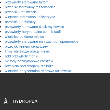
przewierty sterowane bytom
przecisk sterowany mazowieckie
przecisk kret świecie
wiertnica sterowana kościerzyna
przecisk głuchołazy
przewierty sterowane śląsk mysłowice
przewierty horyzontalne cennik radlin
wiertnice poziome mielec
przewierty sterowane rury zachodniopomorskie
przeciski kretem cena tczew
firmy wiertnicze praca mielec
hdd przewierty mońki
metody bezwykopowe rzeszów
przebicia pod drogami racibórz
wiertnica horyzontalna dąbrowa tarnowska
HYDROPEX