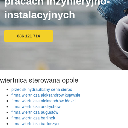
pracach inżynieryjno-
instalacyjnych
886 121 714
wiertnica sterowana opole
przecisk hydrauliczny cena sierpc
firma wiertnicza aleksandrów kujawski
firma wiertnicza aleksandrów łódzki
firma wiertnicza andrychów
firma wiertnicza augustów
firma wiertnicza barlinek
firma wiertnicza bartoszyce