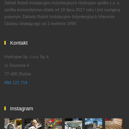
Zakład Robót Instalacyjno-Inżynieryjnych Hydropex spółka z o. o.
spółka komandytowa działa od 18 lipca 2017 roku i jest następcą
prawnym Zakładu Robót Instalacyjno-Inżynieryjnych Hieronim
Gładysz działającego od 1 kwietnia 1989.
Kontakt
Hydropex Sp. z o.o. Sp. k.
ul. Sosnowa 6
77-400 Złotów
886 121 714
Instagram