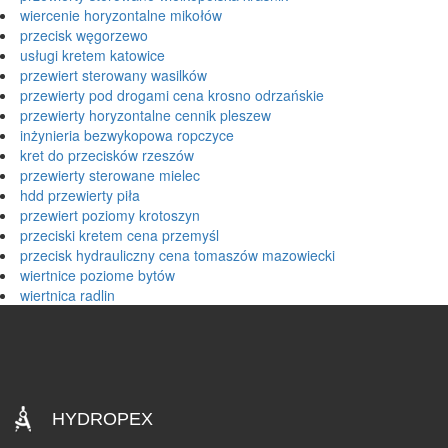
wiercenie horyzontalne mikołów
przecisk węgorzewo
usługi kretem katowice
przewiert sterowany wasilków
przewierty pod drogami cena krosno odrzańskie
przewierty horyzontalne cennik pleszew
inżynieria bezwykopowa ropczyce
kret do przecisków rzeszów
przewierty sterowane mielec
hdd przewierty piła
przewiert poziomy krotoszyn
przeciski kretem cena przemyśl
przecisk hydrauliczny cena tomaszów mazowiecki
wiertnice poziome bytów
wiertnica radlin
HYDROPEX