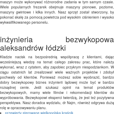
maszyn może wykonywać różnorodne zadania w tym samym czasie.
Wiele popularnych frezarek obejmuje maszyny pionowe, poziome,
maszyny gwintowe i kilka innych. Nasz sprzęt został stworzony, by
pokonać skałę za pomocą powietrza pod wysokim ciśnieniem i wysoko
wykwalifikowanego personelu.
inżynieria bezwykopowa
aleksandrów łódzki
Kładzie nacisk na bezpośrednią współpracę z klientami, dając
wcześniejszą wiedzę na temat całego zakresu prac, które należy
wykonać, wraz z cytatem, aby zapobiec przykrym niespodziankom. W
ciągu ostatnich lat zrealizował wiele ważnych projektów i zdobył
pochwały od klientów. Ponieważ możesz sobie wyobrazić, bardzo
dobry bezwykopowy biznes inżynierii lądowej może być w bardzo
rozsądnej cenie. Jeśli szukasz opinii na temat produktów
bezwykopowych, mamy wiele filmów i rekomendacji klientów do
wypróbowania. Bezwykopowi eksperci twierdzą, że jest też pozytywna
perspektywa. Nasz doradca wydziału, dr Najm, również odgrywa dużą
rolę w opracowywaniu planu.
przewierty sterowane wielkopolska kraśnik