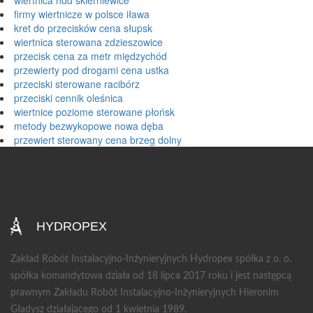
wiertnica hdd skierniewice
firmy wiertnicze w polsce iława
kret do przecisków cena słupsk
wiertnica sterowana zdzieszowice
przecisk cena za metr międzychód
przewierty pod drogami cena ustka
przeciski sterowane racibórz
przeciski cennik oleśnica
wiertnice poziome sterowane płońsk
metody bezwykopowe nowa dęba
przewiert sterowany cena brzeg dolny
HYDROPEX
Zakład Robót Instalacyjno-Inżynieryjnych Hydropex spółka z o. o.
spółka komandytowa działa od 18 lipca 2017 roku i jest następcą
prawnym Zakładu Robót Instalacyjno-Inżynieryjnych Hieronim
Gładysz działającego od 1 kwietnia 1989.