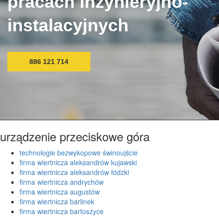
pracach inżynieryjno-
instalacyjnych
886 121 714
urządzenie przeciskowe góra
technologie bezwykopowe świnoujście
firma wiertnicza aleksandrów kujawski
firma wiertnicza aleksandrów łódzki
firma wiertnicza andrychów
firma wiertnicza augustów
firma wiertnicza barlinek
firma wiertnicza bartoszyce