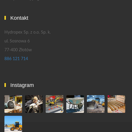
Kontakt
Hydropex Sp. z o.o. Sp. k.
ul. Sosnowa 6
77-400 Złotów
886 121 714
Instagram