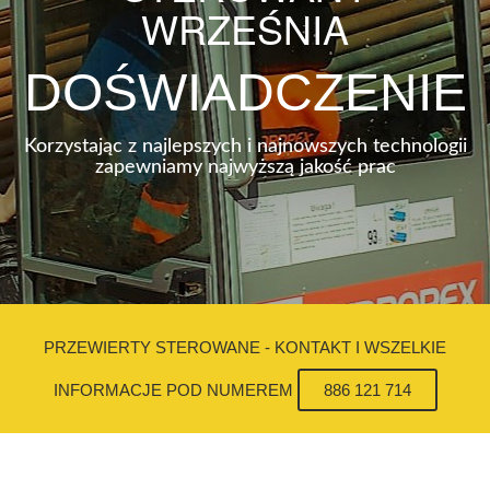
WRZEŚNIA
DOŚWIADCZENIE
Korzystając z najlepszych i najnowszych technologii
zapewniamy najwyższą jakość prac
PRZEWIERTY STEROWANE - KONTAKT I WSZELKIE
INFORMACJE POD NUMEREM
886 121 714