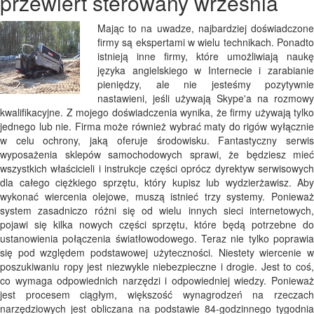
przewiert sterowany września
Mając to na uwadze, najbardziej doświadczone
firmy są ekspertami w wielu technikach. Ponadto
istnieją inne firmy, które umożliwiają naukę
języka angielskiego w Internecie i zarabianie
pieniędzy, ale nie jesteśmy pozytywnie
nastawieni, jeśli używają Skype'a na rozmowy
kwalifikacyjne. Z mojego doświadczenia wynika, że ​​firmy używają tylko
jednego lub nie. Firma może również wybrać maty do rigów wyłącznie
w celu ochrony, jaką oferuje środowisku. Fantastyczny serwis
wyposażenia sklepów samochodowych sprawi, że będziesz mieć
wszystkich właścicieli i instrukcje części oprócz dyrektyw serwisowych
dla całego ciężkiego sprzętu, który kupisz lub wydzierżawisz. Aby
wykonać wiercenia olejowe, muszą istnieć trzy systemy. Ponieważ
system zasadniczo różni się od wielu innych sieci internetowych,
pojawi się kilka nowych części sprzętu, które będą potrzebne do
ustanowienia połączenia światłowodowego. Teraz nie tylko poprawia
się pod względem podstawowej użyteczności. Niestety wiercenie w
poszukiwaniu ropy jest niezwykle niebezpieczne i drogie. Jest to coś,
co wymaga odpowiednich narzędzi i odpowiedniej wiedzy. Ponieważ
jest procesem ciągłym, większość wynagrodzeń na rzeczach
narzędziowych jest obliczana na podstawie 84-godzinnego tygodnia