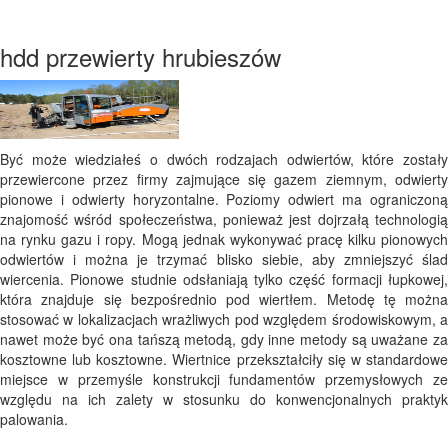
hdd przewierty hrubieszów
Być może wiedziałeś o dwóch rodzajach odwiertów, które zostały
przewiercone przez firmy zajmujące się gazem ziemnym, odwierty
pionowe i odwierty horyzontalne. Poziomy odwiert ma ograniczoną
znajomość wśród społeczeństwa, ponieważ jest dojrzałą technologią
na rynku gazu i ropy. Mogą jednak wykonywać pracę kilku pionowych
odwiertów i można je trzymać blisko siebie, aby zmniejszyć ślad
wiercenia. Pionowe studnie odsłaniają tylko część formacji łupkowej,
która znajduje się bezpośrednio pod wiertłem. Metodę tę można
stosować w lokalizacjach wrażliwych pod względem środowiskowym, a
nawet może być ona tańszą metodą, gdy inne metody są uważane za
kosztowne lub kosztowne. Wiertnice przekształciły się w standardowe
miejsce w przemyśle konstrukcji fundamentów przemysłowych ze
względu na ich zalety w stosunku do konwencjonalnych praktyk
palowania.