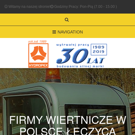
Witamy na naszej stronie!
Godziny Pracy: Pon-Pią (7.00 - 15.00 )
NAVIGATION
FIRMY WIERTNICZE W
POLSCE ŁĘCZYCA