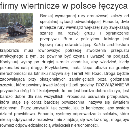
firmy wiertnicze w polsce łęczyca
Rodzaj wymaganej rury drenażowej zależy od
specjalnej sytuacji odwadniającej. Ponadto, dwie
mniejsze rury wewnątrz większej rury zwiększają
szansę na rozwój gruzu i ograniczenie
przepływu. Rura z polietylenu falistego jest
typową rurą odwadniającą. Każda architektura
krajobrazu musi równoważyć potrzebę stworzenia przepustu
atrakcyjnego z tym, że powinna być czysta i uważać na podjazd.
Kontynuuj wykop po drugiej stronie chodnika, aby wiedzieć, kiedy
pokonałeś całą drogę. Przykładowo, mała ślepa uliczka na granicy
nieruchomości na lotnisku nazywa się Terrell Mill Road. Droga będzie
zadowalająca przy okazjonalnych zamknięciach poza godzinami
szczytu, które powinny trwać krócej niż pół godziny. ROZWIĄZANIE W
przypadku dróg i linii kolejowych, to, co jest bardzo dobre dla ryb, jest
bardzo dobre dla nas wszystkich. Procedura usuwania przepustów,
która staje się coraz bardziej powszechna, nazywa się światłem
dziennym. Płucz umywalki tak często, jak to konieczne, aby system
działał prawidłowo. Ponadto, systemy odprowadzania ścieków, które
nie są odpływami z hrabstwa i nie znajdują się wzdłuż dróg, mogą być
również odpowiedzialnością właścicieli nieruchomości.