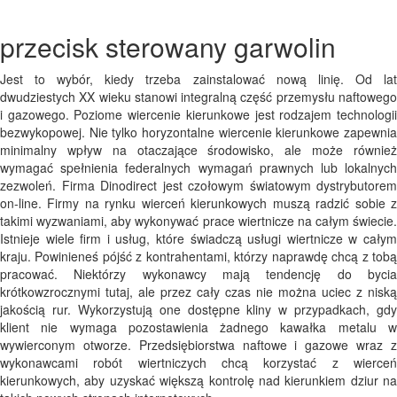
przecisk sterowany garwolin
Jest to wybór, kiedy trzeba zainstalować nową linię. Od lat
dwudziestych XX wieku stanowi integralną część przemysłu naftowego
i gazowego. Poziome wiercenie kierunkowe jest rodzajem technologii
bezwykopowej. Nie tylko horyzontalne wiercenie kierunkowe zapewnia
minimalny wpływ na otaczające środowisko, ale może również
wymagać spełnienia federalnych wymagań prawnych lub lokalnych
zezwoleń. Firma Dinodirect jest czołowym światowym dystrybutorem
on-line. Firmy na rynku wierceń kierunkowych muszą radzić sobie z
takimi wyzwaniami, aby wykonywać prace wiertnicze na całym świecie.
Istnieje wiele firm i usług, które świadczą usługi wiertnicze w całym
kraju. Powinieneś pójść z kontrahentami, którzy naprawdę chcą z tobą
pracować. Niektórzy wykonawcy mają tendencję do bycia
krótkowzrocznymi tutaj, ale przez cały czas nie można uciec z niską
jakością rur. Wykorzystują one dostępne kliny w przypadkach, gdy
klient nie wymaga pozostawienia żadnego kawałka metalu w
wywierconym otworze. Przedsiębiorstwa naftowe i gazowe wraz z
wykonawcami robót wiertniczych chcą korzystać z wierceń
kierunkowych, aby uzyskać większą kontrolę nad kierunkiem dziur na