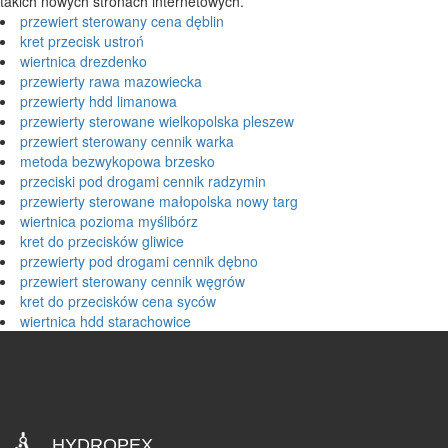
takich nowych stronach internetowych.
przewiert sterowany cena dęblin
kret przecisk ustroń
wiertnica drezdenko
przewierty rawa mazowiecka
przewierty hdd limanowa
przewierty sterowane wielkopolska pleszew
przewiert sterowany cennik warka
metoda bezwykopowa brzesko
przeciski pod drogami cennik radzymin
przewierty sterowane małopolska nowy targ
wiertnica pozioma myślibórz
kret do przecisków gliwice
przewierty pod drogami cennik dębno
przewiert sterowany cennik węgrów
kret do przecisków cena syców
wiertnica hdd starachowice
HYDROPEX