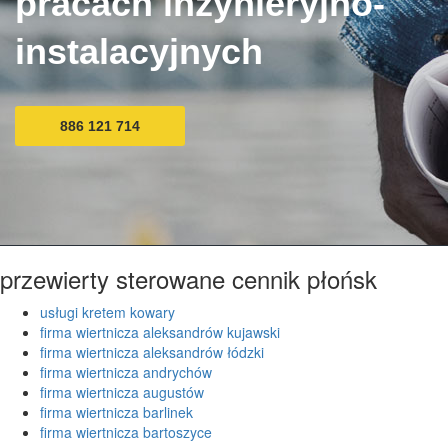
pracach inżynieryjno-
instalacyjnych
886 121 714
przewierty sterowane cennik płońsk
usługi kretem kowary
firma wiertnicza aleksandrów kujawski
firma wiertnicza aleksandrów łódzki
firma wiertnicza andrychów
firma wiertnicza augustów
firma wiertnicza barlinek
firma wiertnicza bartoszyce