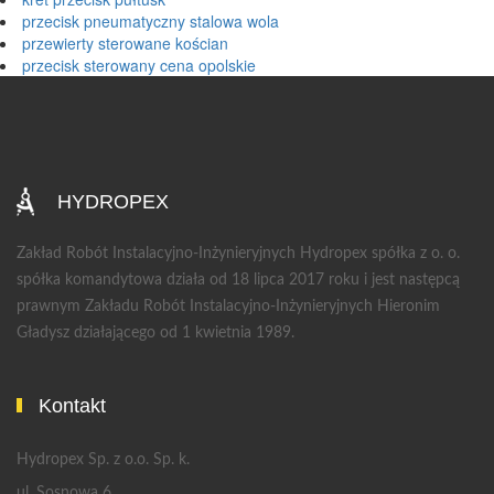
przecisk pneumatyczny stalowa wola
przewierty sterowane kościan
przecisk sterowany cena opolskie
HYDROPEX
Zakład Robót Instalacyjno-Inżynieryjnych Hydropex spółka z o. o.
spółka komandytowa działa od 18 lipca 2017 roku i jest następcą
prawnym Zakładu Robót Instalacyjno-Inżynieryjnych Hieronim
Gładysz działającego od 1 kwietnia 1989.
Kontakt
Hydropex Sp. z o.o. Sp. k.
ul. Sosnowa 6