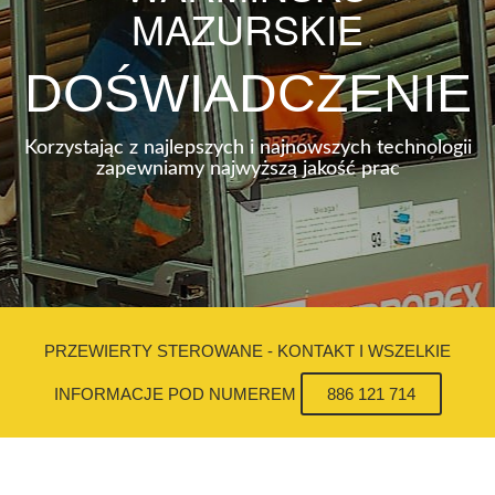
MAZURSKIE
DOŚWIADCZENIE
Korzystając z najlepszych i najnowszych technologii
zapewniamy najwyższą jakość prac
PRZEWIERTY STEROWANE - KONTAKT I WSZELKIE
INFORMACJE POD NUMEREM
886 121 714