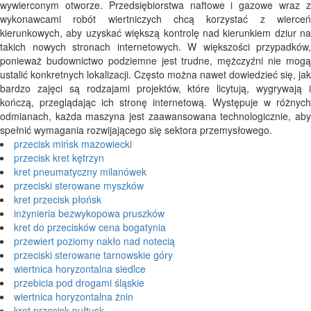
wywierconym otworze. Przedsiębiorstwa naftowe i gazowe wraz z
wykonawcami robót wiertniczych chcą korzystać z wierceń
kierunkowych, aby uzyskać większą kontrolę nad kierunkiem dziur na
takich nowych stronach internetowych. W większości przypadków,
ponieważ budownictwo podziemne jest trudne, mężczyźni nie mogą
ustalić konkretnych lokalizacji. Często można nawet dowiedzieć się, jak
bardzo zajęci są rodzajami projektów, które licytują, wygrywają i
kończą, przeglądając ich stronę internetową. Występuje w różnych
odmianach, każda maszyna jest zaawansowana technologicznie, aby
spełnić wymagania rozwijającego się sektora przemysłowego.
przecisk mińsk mazowiecki
przecisk kret kętrzyn
kret pneumatyczny milanówek
przeciski sterowane myszków
kret przecisk płońsk
inżynieria bezwykopowa pruszków
kret do przecisków cena bogatynia
przewiert poziomy nakło nad notecią
przeciski sterowane tarnowskie góry
wiertnica horyzontalna siedlce
przebicia pod drogami śląskie
wiertnica horyzontalna żnin
kret przecisk pułtusk