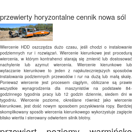
przewierty horyzontalne cennik nowa sól
Wiercenie HDD oszczędza dużo czasu, jeśli chodzi o instalowanie
podziemnych rur i rozwiązań. Wiercenie kierunkowe jest procedurą
wiercenia, w którym kontrahenci starają się zmienić lub dostosować
nachylenie lub azymut wiercenia. Wiercenie kierunkowe lub
wytaczanie kierunkowe to jeden z najskuteczniejszych sposobów
instalowania podziemnych przewodów i rur na dużą lub małą skalę.
Ponieważ wiercenie jest procesem ciągłym, obliczane są prawie
wszystkie wynagrodzenia dla maszynistów na podstawie 84-
godzinnego tygodnia pracy lub 12 godzin dziennie, siedem dni w
tygodniu. Wiercenie poziome, określane również jako wiercenie
kierunkowe, jest dość nowym sposobem pozyskiwania ropy. Bardziej
skomplikowany sposób wiercenia kierunkowego wykorzystuje zagięcie
blisko wiertła i sterowany odwiertem silnik błotny.
przewiert poziomy warmińsko