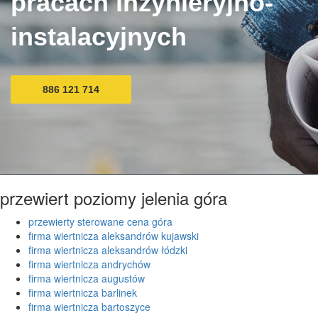
pracach inżynieryjno-
instalacyjnych
886 121 714
przewiert poziomy jelenia góra
przewierty sterowane cena góra
firma wiertnicza aleksandrów kujawski
firma wiertnicza aleksandrów łódzki
firma wiertnicza andrychów
firma wiertnicza augustów
firma wiertnicza barlinek
firma wiertnicza bartoszyce