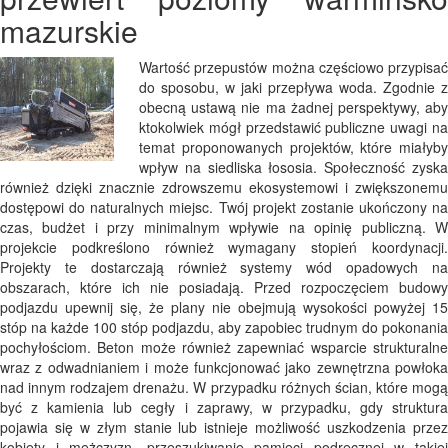
mazurskie
Wartość przepustów można częściowo przypisać
do sposobu, w jaki przepływa woda. Zgodnie z
obecną ustawą nie ma żadnej perspektywy, aby
ktokolwiek mógł przedstawić publiczne uwagi na
temat proponowanych projektów, które miałyby
wpływ na siedliska łososia. Społeczność zyska
również dzięki znacznie zdrowszemu ekosystemowi i zwiększonemu
dostępowi do naturalnych miejsc. Twój projekt zostanie ukończony na
czas, budżet i przy minimalnym wpływie na opinię publiczną. W
projekcie podkreślono również wymagany stopień koordynacji.
Projekty te dostarczają również systemy wód opadowych na
obszarach, które ich nie posiadają. Przed rozpoczęciem budowy
podjazdu upewnij się, że plany nie obejmują wysokości powyżej 15
stóp na każde 100 stóp podjazdu, aby zapobiec trudnym do pokonania
pochyłościom. Beton może również zapewniać wsparcie strukturalne
wraz z odwadnianiem i może funkcjonować jako zewnętrzna powłoka
nad innym rodzajem drenażu. W przypadku różnych ścian, które mogą
być z kamienia lub cegły i zaprawy, w przypadku, gdy struktura
pojawia się w złym stanie lub istnieje możliwość uszkodzenia przez
kobiety i mężczyzn, przeszukiwanie pamięci podręcznej w takiej