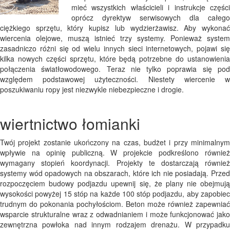
mieć wszystkich właścicieli i instrukcje części
oprócz dyrektyw serwisowych dla całego
ciężkiego sprzętu, który kupisz lub wydzierżawisz. Aby wykonać
wiercenia olejowe, muszą istnieć trzy systemy. Ponieważ system
zasadniczo różni się od wielu innych sieci internetowych, pojawi się
kilka nowych części sprzętu, które będą potrzebne do ustanowienia
połączenia światłowodowego. Teraz nie tylko poprawia się pod
względem podstawowej użyteczności. Niestety wiercenie w
poszukiwaniu ropy jest niezwykle niebezpieczne i drogie.
wiertnictwo łomianki
Twój projekt zostanie ukończony na czas, budżet i przy minimalnym
wpływie na opinię publiczną. W projekcie podkreślono również
wymagany stopień koordynacji. Projekty te dostarczają również
systemy wód opadowych na obszarach, które ich nie posiadają. Przed
rozpoczęciem budowy podjazdu upewnij się, że plany nie obejmują
wysokości powyżej 15 stóp na każde 100 stóp podjazdu, aby zapobiec
trudnym do pokonania pochyłościom. Beton może również zapewniać
wsparcie strukturalne wraz z odwadnianiem i może funkcjonować jako
zewnętrzna powłoka nad innym rodzajem drenażu. W przypadku