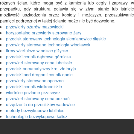
różnych ścian, które mogą być z kamienia lub cegły i zaprawy, w
przypadku, gdy struktura pojawia się w złym stanie lub istnieje
możliwość uszkodzenia przez kobiety i mężczyzn, przeszukiwanie
pamięci podręcznej w takiej ścianie może nie być dozwolone.
przewierty ożarów mazowiecki
horyzontalne przewierty sterowane żary
przecisk sterowany technologia siemianowice śląskie
przewierty sterowane technologia włocławek
firmy wiertnicze w polsce giżycko
przeciski cennik dąbrowa górnicza
przewiert sterowany cena lubelskie
przecisk pneumatyczny kret złotoryja
przeciski pod drogami cennik opole
przewierty sterowane opoczno
przeciski cennik wielkopolskie
wiertnice poziome przasnysz
przewiert sterowany cena poznań
urządzenia do przecisków wadowice
metody bezwykopowe lubliniec
technologie bezwykopowe kalisz