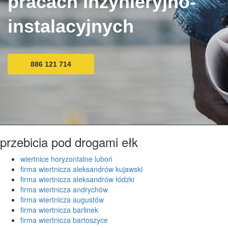
pracach inżynieryjno-
instalacyjnych
886 121 714
przebicia pod drogami ełk
wiertnice horyzontalne luboń
firma wiertnicza aleksandrów kujawski
firma wiertnicza aleksandrów łódzki
firma wiertnicza andrychów
firma wiertnicza augustów
firma wiertnicza barlinek
firma wiertnicza bartoszyce