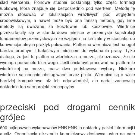
ślad wiercenia. Pionowe studnie odsłaniają tylko część formacji
łupkowej, która znajduje się bezpośrednio pod wiertłem. Metodę tę
można stosować w lokalizacjach wrażliwych pod względem
środowiskowym, a nawet może być ona tańszą metodą, gdy inne
metody są uważane za kosztowne lub kosztowne. Wiertnice
przekształciły się w standardowe miejsce w przemyśle konstrukcji
fundamentów przemysłowych ze względu na ich zalety w stosunku do
konwencjonalnych praktyk palowania. Platforma wiertnicza jest na ogół
bardzo brudnym i hałaśliwym miejscem do wykonania pracy. Tylko
dlatego, że jest to platforma wiertnicza na morzu, nie oznacza, że ​​nie
wymaga personelu biurowego. Jeśli chciałbyś pracować na platformie
wiertniczej na morzu, masz dwa podstawowe wybory. Niektóre
wiertnice są obecnie obsługiwane przez pilota. Wiertnice są o wiele
bardziej kompaktowe niż ich odpowiedniki, ale nadal zachowują
dokładnie ten sam projekt koncepcyjny.
przeciski pod drogami cennik
grójec
600 najlepszych wykonawców ENR ENR to dokładny pakiet informacji i
analiz. Organizacja otrzymuje kompleksowy dostawca usług na całe