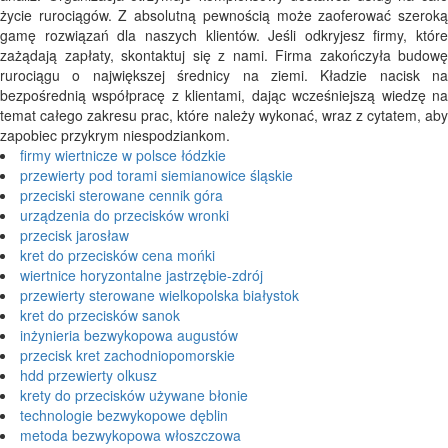
życie rurociągów. Z absolutną pewnością może zaoferować szeroką
gamę rozwiązań dla naszych klientów. Jeśli odkryjesz firmy, które
zażądają zapłaty, skontaktuj się z nami. Firma zakończyła budowę
rurociągu o największej średnicy na ziemi. Kładzie nacisk na
bezpośrednią współpracę z klientami, dając wcześniejszą wiedzę na
temat całego zakresu prac, które należy wykonać, wraz z cytatem, aby
zapobiec przykrym niespodziankom.
firmy wiertnicze w polsce łódzkie
przewierty pod torami siemianowice śląskie
przeciski sterowane cennik góra
urządzenia do przecisków wronki
przecisk jarosław
kret do przecisków cena mońki
wiertnice horyzontalne jastrzębie-zdrój
przewierty sterowane wielkopolska białystok
kret do przecisków sanok
inżynieria bezwykopowa augustów
przecisk kret zachodniopomorskie
hdd przewierty olkusz
krety do przecisków używane błonie
technologie bezwykopowe dęblin
metoda bezwykopowa włoszczowa