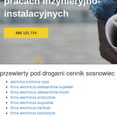
pracach inżynieryjno-
instalacyjnych
886 121 714
przewierty pod drogami cennik sosnowiec
wiertnica pozioma nysa
firma wiertnicza aleksandrów kujawski
firma wiertnicza aleksandrów łódzki
firma wiertnicza andrychów
firma wiertnicza augustów
firma wiertnicza barlinek
firma wiertnicza bartoszyce