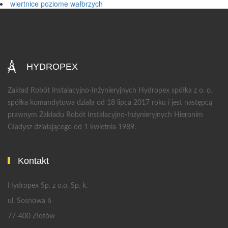
wiertnice poziome wałbrzych
HYDROPEX
Zakład Robót Instalacyjno-Inżynieryjnych Hydropex spółka z o. o.
spółka komandytowa działa od 18 lipca 2017 roku i jest następcą
prawnym Zakładu Robót Instalacyjno-Inżynieryjnych Hieronim
Gładysz działającego od 1 kwietnia 1989.
Kontakt
Hydropex Sp. z o.o. Sp. k.
ul. Sosnowa 6
77-400 Złotów