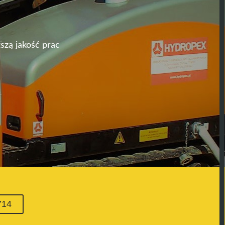
szą jakość prac
714