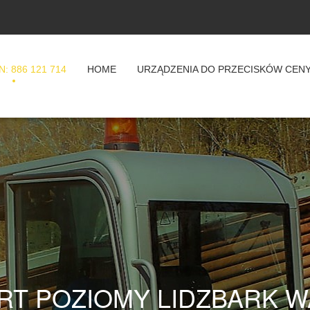
: 886 121 714
HOME
URZĄDZENIA DO PRZECISKÓW CEN
RT POZIOMY LIDZBARK W