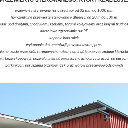
PRZEWIERTU STEROWANEGO, KTÓRY REALIZUJE
przewierty sterowane rur o średnicy od 32 mm do 1000 mm
horyzontalne przewierty sterowane o długości od 20 m do 500 m
wane pod drogami, chodnikami, rzekami, torami kolejowymi oraz innymi trudno
doczołowe zgrzewanie rur PE
kopanie kontrolek
wykonanie dokumentacji powykonawczej prac.
a na trasie przeszkód terenowych możemy ominąć je poprzez zmianę kierunku 
gii bezwykopowych pozwala uniknąć ograniczeń ruchu przy pracach na pasach 
parkingach, naruszania brzegów rzek oraz wałów przeciwpowodziowych