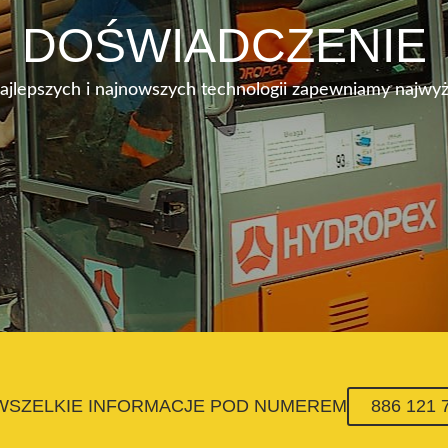
DOŚWIADCZENIE
najlepszych i najnowszych technologii zapewniamy najwyż
 WSZELKIE INFORMACJE POD NUMEREM
886 121 