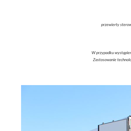
przewierty stero
W przypadku wystąpieni
Zastosowanie technolo