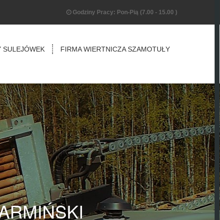
Godziny Pracy: Pon-Pią (7.00 - 15.00 )
Y SULEJÓWEK
FIRMA WIERTNICZA SZAMOTUŁY
ARMIŃSKI