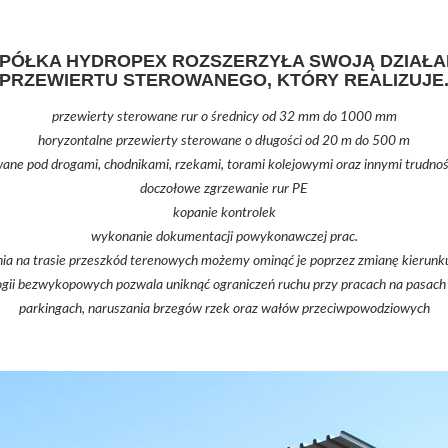
SPÓŁKA HYDROPEX ROZSZERZYŁA SWOJĄ DZIAŁA
PRZEWIERTU STEROWANEGO, KTÓRY REALIZUJE
przewierty sterowane rur o średnicy od 32 mm do 1000 mm
horyzontalne przewierty sterowane o długości od 20 m do 500 m
wane pod drogami, chodnikami, rzekami, torami kolejowymi oraz innymi trudno
doczołowe zgrzewanie rur PE
kopanie kontrolek
wykonanie dokumentacji powykonawczej prac.
a na trasie przeszkód terenowych możemy ominąć je poprzez zmianę kierunku 
gii bezwykopowych pozwala uniknąć ograniczeń ruchu przy pracach na pasach 
parkingach, naruszania brzegów rzek oraz wałów przeciwpowodziowych