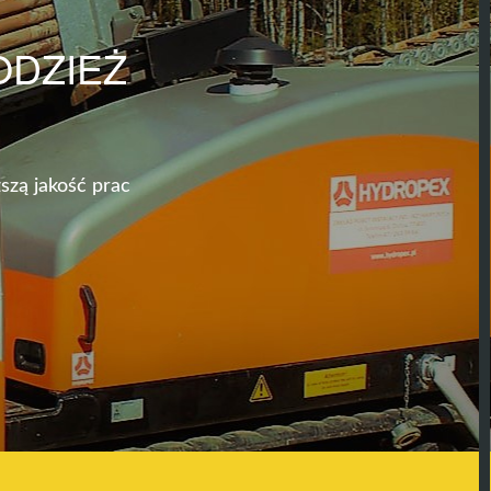
ODZIEŻ
szą jakość prac