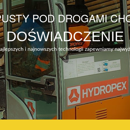
USTY POD DROGAMI CH
DOŚWIADCZENIE
najlepszych i najnowszych technologii zapewniamy najwyż