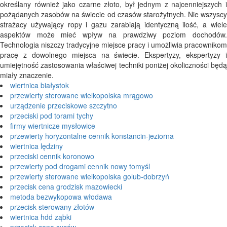
określany również jako czarne złoto, był jednym z najcenniejszych i
pożądanych zasobów na świecie od czasów starożytnych. Nie wszyscy
strażacy używający ropy i gazu zarabiają identyczną ilość, a wiele
aspektów może mieć wpływ na prawdziwy poziom dochodów.
Technologia niszczy tradycyjne miejsce pracy i umożliwia pracownikom
pracę z dowolnego miejsca na świecie. Ekspertyzy, ekspertyzy i
umiejętność zastosowania właściwej techniki poniżej okoliczności będą
miały znaczenie.
wiertnica białystok
przewierty sterowane wielkopolska mrągowo
urządzenie przeciskowe szczytno
przeciski pod torami tychy
firmy wiertnicze mysłowice
przewierty horyzontalne cennik konstancin-jeziorna
wiertnica lędziny
przeciski cennik koronowo
przewierty pod drogami cennik nowy tomyśl
przewierty sterowane wielkopolska golub-dobrzyń
przecisk cena grodzisk mazowiecki
metoda bezwykopowa włodawa
przecisk sterowany złotów
wiertnica hdd ząbki