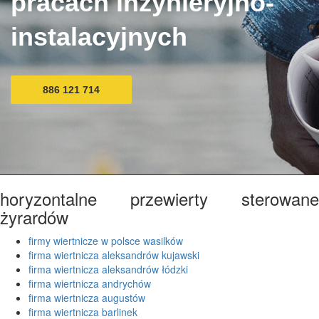
pracach inżynieryjno-
instalacyjnych
886 121 714
horyzontalne przewierty sterowane
żyrardów
firmy wiertnicze w polsce wasilków
firma wiertnicza aleksandrów kujawski
firma wiertnicza aleksandrów łódzki
firma wiertnicza andrychów
firma wiertnicza augustów
firma wiertnicza barlinek