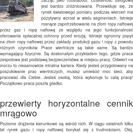
zacząć jako roustabout. Działalność usługowa
jest bardzo zróżnicowana. Przewiduje się, że
rynek światowego pomiaru podczas wierceń ma
pozytywny wzrost w wielu segmentach. Istnieje
rosnące zapotrzebowanie na złom ropy naftowej
przez gaz i ropę naftową ze względu na jego funkcjonalność
oferowania opłacalnej ochrony przed erozją. Istnieje ogromny popyt
na złom ropy naftowej przez zakłady produkcji gazu i ropy z powodu
różnych czynników. Prace wiertnicze są takie same. Są bardzo
wymagający fizycznie. Są doskonałym przykładem tego, gdzie praca
zespołowa jest podstawą bezpieczeństwa w miejscu pracy. Odwiert na
morzu to niesamowicie intratna kariera. Kiedy jesteś przygotowany na
poszukiwanie prac wiertniczych, musisz umieścić moc sieci, aby
pracować dla Ciebie. Jesteś osobą, która wykonuje tu całą pracę!
Początkowo praca poszła gładko.
przewierty horyzontalne cennik
mrągowo
Poziome drążenia kierunkowe są wśród nich. W ciągu ostatnich kilku
lat rynek gazu i ropy naftowej borykał się z trudnościami. Olej,