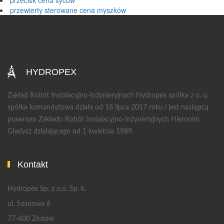
przecisk cena syców
przewierty sterowane cena myszków
HYDROPEX
Zakład Robót Instalacyjno-Inżynieryjnych Hydropex spółka z o. o.
spółka komandytowa działa od 18 lipca 2017 roku i jest następcą
prawnym Zakładu Robót Instalacyjno-Inżynieryjnych Hieronim
Gładysz działającego od 1 kwietnia 1989.
Kontakt
Hydropex Sp. z o.o. Sp. k.
ul. Sosnowa 6
77-400 Złotów