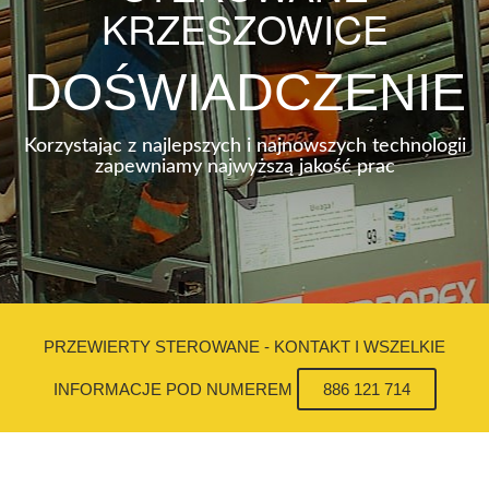
KRZESZOWICE
DOŚWIADCZENIE
Korzystając z najlepszych i najnowszych technologii
zapewniamy najwyższą jakość prac
PRZEWIERTY STEROWANE - KONTAKT I WSZELKIE
INFORMACJE POD NUMEREM
886 121 714