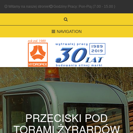
Witamy na naszej stronie!
Godziny Pracy: Pon-Pią (7.00 - 15.00 )
NAVIGATION
PRZECISKI POD
TORAMI ŻYRARDÓW