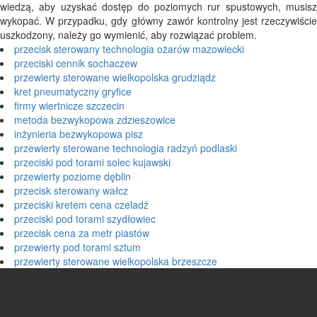
wiedzą, aby uzyskać dostęp do poziomych rur spustowych, musisz
wykopać. W przypadku, gdy główny zawór kontrolny jest rzeczywiście
uszkodzony, należy go wymienić, aby rozwiązać problem.
przecisk sterowany technologia ożarów mazowiecki
przeciski cennik sochaczew
przewierty sterowane wielkopolska grudziądz
kret pneumatyczny gryfice
firmy wiertnicze szczecin
metoda bezwykopowa zdzieszowice
inżynieria bezwykopowa pisz
przewierty sterowane technologia radzyń podlaski
przeciski pod torami solec kujawski
przewierty poziome dęblin
przecisk sterowany wałcz
przeciski kretem cena czeladź
przeciski pod torami szydłowiec
przecisk cena za metr piastów
przewierty pod torami sztum
przewierty sterowane wielkopolska brzeszcze