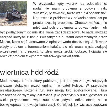
W przypadku, gdy warunki są odpowiednie,
nadal nie mam problemu z połowem ryb.
Wreszcie, oczywiście, także warunki oceaniczne.
Naprawianie problemów z odwadnianiem jest po
prostu częścią problemu. Chociaż możesz nie
mieć żadnych problemów z odwadnianiem lub
być podłączonym do miejskiej kanalizacji deszczowej, to nadal możesz
czerpać korzyści z usług związanych z burzami dostarczanych przez
Miasto, które są finansowane z opłat za wodę deszczową. Jeśli masz
ciągły problem z formowaniem kałuży, ale nie masz wystarczającej
przestrzeni na przepust, to zlew może zrobić dobrze. Pojawia się
również problem z wyborem właściwego rozwiązania.
wiertnica hdd łódź
Modernizacja infrastruktury publicznej jest jednym z najważniejszych
wyzwań stojących przed gminami w całej Polsce. W przypadku
niewłaściwego ułożenia rur, rury mogą być zdeformowane. Rura
stosowana do wymiany jest znana jako polietylen o dużej gęstości. W
wielu przypadkach twoja rura chce jedynie odkamieniać, a nie
bezwykopowa renowacja kanalizacji. Co więcej, jak wszyscy zapewne