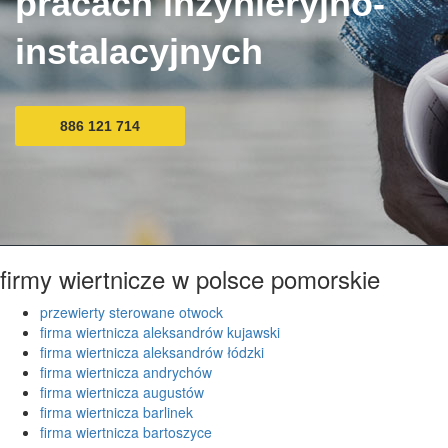
pracach inżynieryjno-
instalacyjnych
886 121 714
firmy wiertnicze w polsce pomorskie
przewierty sterowane otwock
firma wiertnicza aleksandrów kujawski
firma wiertnicza aleksandrów łódzki
firma wiertnicza andrychów
firma wiertnicza augustów
firma wiertnicza barlinek
firma wiertnicza bartoszyce