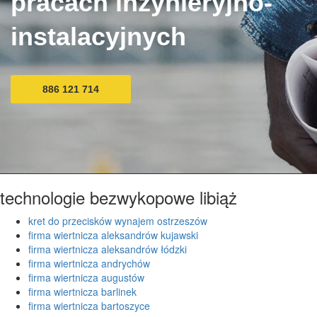
pracach inżynieryjno-
instalacyjnych
886 121 714
technologie bezwykopowe libiąż
kret do przecisków wynajem ostrzeszów
firma wiertnicza aleksandrów kujawski
firma wiertnicza aleksandrów łódzki
firma wiertnicza andrychów
firma wiertnicza augustów
firma wiertnicza barlinek
firma wiertnicza bartoszyce