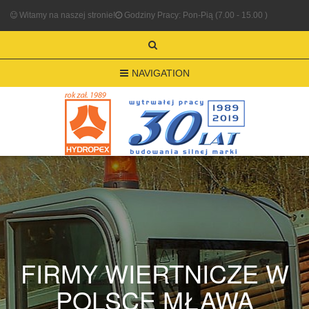
Witamy na naszej stronie!
Godziny Pracy: Pon-Pią (7.00 - 15.00 )
NAVIGATION
FIRMY WIERTNICZE W
POLSCE MŁAWA