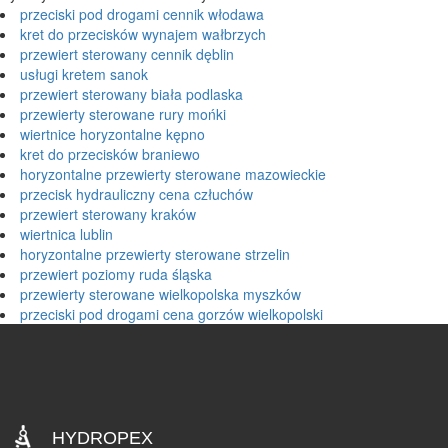
przeciski pod drogami cennik włodawa
kret do przecisków wynajem wałbrzych
przewiert sterowany cennik dęblin
usługi kretem sanok
przewiert sterowany biała podlaska
przewierty sterowane rury mońki
wiertnice horyzontalne kępno
kret do przecisków braniewo
horyzontalne przewierty sterowane mazowieckie
przecisk hydrauliczny cena człuchów
przewiert sterowany kraków
wiertnica lublin
horyzontalne przewierty sterowane strzelin
przewiert poziomy ruda śląska
przewierty sterowane wielkopolska myszków
przeciski pod drogami cena gorzów wielkopolski
HYDROPEX