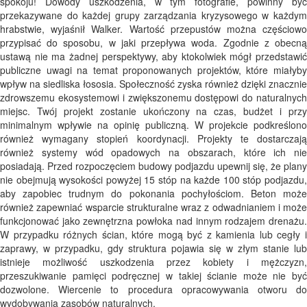
spokoju! Dowody uszkodzenia, w tym fotografie, powinny być
przekazywane do każdej grupy zarządzania kryzysowego w każdym
hrabstwie, wyjaśnił Walker. Wartość przepustów można częściowo
przypisać do sposobu, w jaki przepływa woda. Zgodnie z obecną
ustawą nie ma żadnej perspektywy, aby ktokolwiek mógł przedstawić
publiczne uwagi na temat proponowanych projektów, które miałyby
wpływ na siedliska łososia. Społeczność zyska również dzięki znacznie
zdrowszemu ekosystemowi i zwiększonemu dostępowi do naturalnych
miejsc. Twój projekt zostanie ukończony na czas, budżet i przy
minimalnym wpływie na opinię publiczną. W projekcie podkreślono
również wymagany stopień koordynacji. Projekty te dostarczają
również systemy wód opadowych na obszarach, które ich nie
posiadają. Przed rozpoczęciem budowy podjazdu upewnij się, że plany
nie obejmują wysokości powyżej 15 stóp na każde 100 stóp podjazdu,
aby zapobiec trudnym do pokonania pochyłościom. Beton może
również zapewniać wsparcie strukturalne wraz z odwadnianiem i może
funkcjonować jako zewnętrzna powłoka nad innym rodzajem drenażu.
W przypadku różnych ścian, które mogą być z kamienia lub cegły i
zaprawy, w przypadku, gdy struktura pojawia się w złym stanie lub
istnieje możliwość uszkodzenia przez kobiety i mężczyzn,
przeszukiwanie pamięci podręcznej w takiej ścianie może nie być
dozwolone. Wiercenie to procedura opracowywania otworu do
wydobywania zasobów naturalnych.