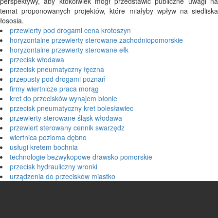
perspektywy, aby ktokolwiek mógł przedstawić publiczne uwagi na
temat proponowanych projektów, które miałyby wpływ na siedliska
łososia.
przewierty pod drogami cena krotoszyn
horyzontalne przewierty sterowane zachodniopomorskie
horyzontalne przewierty sterowane ełk
przecisk włodawa
przecisk pneumatyczny łęczna
przepusty pod drogami poznań
firmy wiertnicze praca morąg
kret do przecisków wynajem błonie
przecisk pneumatyczny kret bolesławiec
przewierty sterowane śląsk włodawa
przewiert sterowany cennik swarzędz
wiertnica pozioma dębno
usługi kretem bochnia
technologie bezwykopowe drawsko pomorskie
przecisk hydrauliczny wronki
urządzenia do przecisków miastko