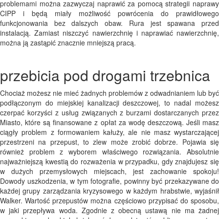
problemami można zazwyczaj naprawić za pomocą strategii naprawy
CIPP i będą miały możliwość powrócenia do prawidłowego
funkcjonowania bez dalszych obaw. Rura jest spawana przed
instalacją. Zamiast niszczyć nawierzchnię i naprawiać nawierzchnię,
można ją zastąpić znacznie mniejszą pracą.
przebicia pod drogami trzebnica
Chociaż możesz nie mieć żadnych problemów z odwadnianiem lub być
podłączonym do miejskiej kanalizacji deszczowej, to nadal możesz
czerpać korzyści z usług związanych z burzami dostarczanych przez
Miasto, które są finansowane z opłat za wodę deszczową. Jeśli masz
ciągły problem z formowaniem kałuży, ale nie masz wystarczającej
przestrzeni na przepust, to zlew może zrobić dobrze. Pojawia się
również problem z wyborem właściwego rozwiązania. Absolutnie
najważniejszą kwestią do rozważenia w przypadku, gdy znajdujesz się
w dużych przemysłowych miejscach, jest zachowanie spokoju!
Dowody uszkodzenia, w tym fotografie, powinny być przekazywane do
każdej grupy zarządzania kryzysowego w każdym hrabstwie, wyjaśnił
Walker. Wartość przepustów można częściowo przypisać do sposobu,
w jaki przepływa woda. Zgodnie z obecną ustawą nie ma żadnej