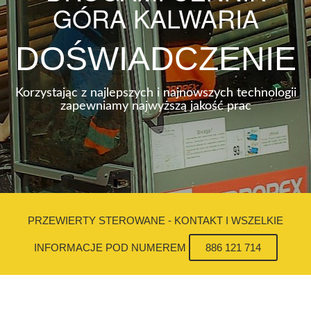
GÓRA KALWARIA
DOŚWIADCZENIE
Korzystając z najlepszych i najnowszych technologii
zapewniamy najwyższą jakość prac
PRZEWIERTY STEROWANE - KONTAKT I WSZELKIE
INFORMACJE POD NUMEREM
886 121 714