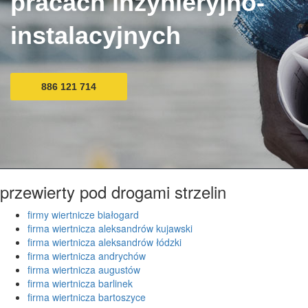
pracach inżynieryjno-
instalacyjnych
886 121 714
przewierty pod drogami strzelin
firmy wiertnicze białogard
firma wiertnicza aleksandrów kujawski
firma wiertnicza aleksandrów łódzki
firma wiertnicza andrychów
firma wiertnicza augustów
firma wiertnicza barlinek
firma wiertnicza bartoszyce