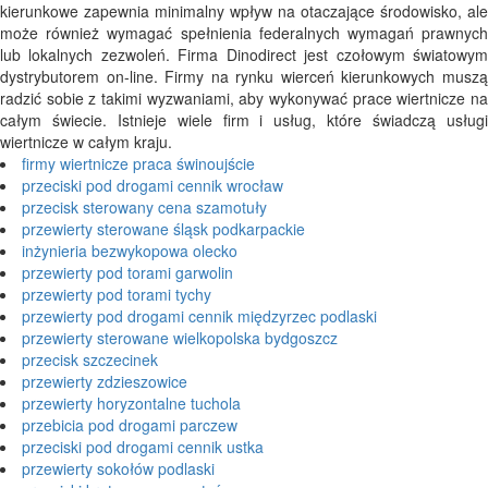
kierunkowe zapewnia minimalny wpływ na otaczające środowisko, ale
może również wymagać spełnienia federalnych wymagań prawnych
lub lokalnych zezwoleń. Firma Dinodirect jest czołowym światowym
dystrybutorem on-line. Firmy na rynku wierceń kierunkowych muszą
radzić sobie z takimi wyzwaniami, aby wykonywać prace wiertnicze na
całym świecie. Istnieje wiele firm i usług, które świadczą usługi
wiertnicze w całym kraju.
firmy wiertnicze praca świnoujście
przeciski pod drogami cennik wrocław
przecisk sterowany cena szamotuły
przewierty sterowane śląsk podkarpackie
inżynieria bezwykopowa olecko
przewierty pod torami garwolin
przewierty pod torami tychy
przewierty pod drogami cennik międzyrzec podlaski
przewierty sterowane wielkopolska bydgoszcz
przecisk szczecinek
przewierty zdzieszowice
przewierty horyzontalne tuchola
przebicia pod drogami parczew
przeciski pod drogami cennik ustka
przewierty sokołów podlaski