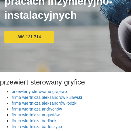
pracach inżynieryjno-
instalacyjnych
886 121 714
przewiert sterowany gryfice
przewierty sterowane grajewo
firma wiertnicza aleksandrów kujawski
firma wiertnicza aleksandrów łódzki
firma wiertnicza andrychów
firma wiertnicza augustów
firma wiertnicza barlinek
firma wiertnicza bartoszyce