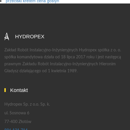
przeciski kretem cena gostyń
HYDROPEX
Zakład Robót Instalacyjno-Inżynieryjnych Hydropex spółka z o. o.
spółka komandytowa działa od 18 lipca 2017 roku i jest następcą
prawnym Zakładu Robót Instalacyjno-Inżynieryjnych Hieronim
Gładysz działającego od 1 kwietnia 1989.
Kontakt
Hydropex Sp. z o.o. Sp. k.
ul. Sosnowa 6
77-400 Złotów