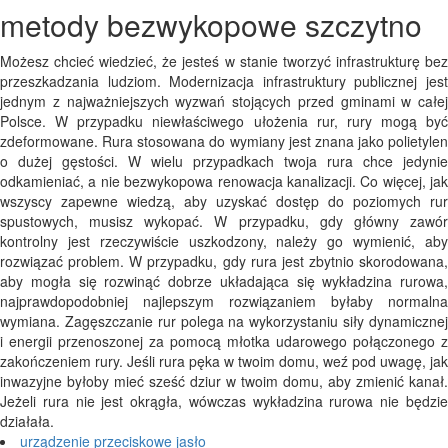
metody bezwykopowe szczytno
Możesz chcieć wiedzieć, że jesteś w stanie tworzyć infrastrukturę bez
przeszkadzania ludziom. Modernizacja infrastruktury publicznej jest
jednym z najważniejszych wyzwań stojących przed gminami w całej
Polsce. W przypadku niewłaściwego ułożenia rur, rury mogą być
zdeformowane. Rura stosowana do wymiany jest znana jako polietylen
o dużej gęstości. W wielu przypadkach twoja rura chce jedynie
odkamieniać, a nie bezwykopowa renowacja kanalizacji. Co więcej, jak
wszyscy zapewne wiedzą, aby uzyskać dostęp do poziomych rur
spustowych, musisz wykopać. W przypadku, gdy główny zawór
kontrolny jest rzeczywiście uszkodzony, należy go wymienić, aby
rozwiązać problem. W przypadku, gdy rura jest zbytnio skorodowana,
aby mogła się rozwinąć dobrze układająca się wykładzina rurowa,
najprawdopodobniej najlepszym rozwiązaniem byłaby normalna
wymiana. Zagęszczanie rur polega na wykorzystaniu siły dynamicznej
i energii przenoszonej za pomocą młotka udarowego połączonego z
zakończeniem rury. Jeśli rura pęka w twoim domu, weź pod uwagę, jak
inwazyjne byłoby mieć sześć dziur w twoim domu, aby zmienić kanał.
Jeżeli rura nie jest okrągła, wówczas wykładzina rurowa nie będzie
działała.
urządzenie przeciskowe jasło