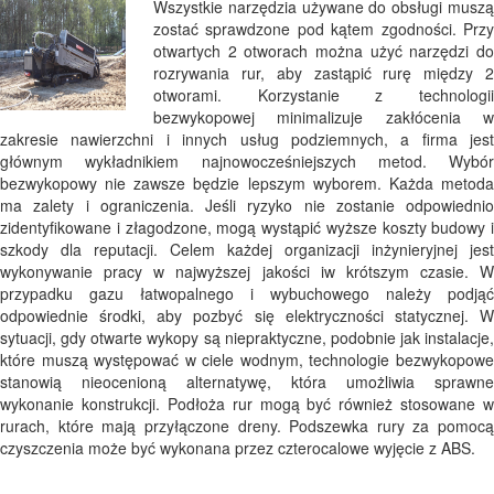
Wszystkie narzędzia używane do obsługi muszą
zostać sprawdzone pod kątem zgodności. Przy
otwartych 2 otworach można użyć narzędzi do
rozrywania rur, aby zastąpić rurę między 2
otworami. Korzystanie z technologii
bezwykopowej minimalizuje zakłócenia w
zakresie nawierzchni i innych usług podziemnych, a firma jest
głównym wykładnikiem najnowocześniejszych metod. Wybór
bezwykopowy nie zawsze będzie lepszym wyborem. Każda metoda
ma zalety i ograniczenia. Jeśli ryzyko nie zostanie odpowiednio
zidentyfikowane i złagodzone, mogą wystąpić wyższe koszty budowy i
szkody dla reputacji. Celem każdej organizacji inżynieryjnej jest
wykonywanie pracy w najwyższej jakości iw krótszym czasie. W
przypadku gazu łatwopalnego i wybuchowego należy podjąć
odpowiednie środki, aby pozbyć się elektryczności statycznej. W
sytuacji, gdy otwarte wykopy są niepraktyczne, podobnie jak instalacje,
które muszą występować w ciele wodnym, technologie bezwykopowe
stanowią nieocenioną alternatywę, która umożliwia sprawne
wykonanie konstrukcji. Podłoża rur mogą być również stosowane w
rurach, które mają przyłączone dreny. Podszewka rury za pomocą
czyszczenia może być wykonana przez czterocalowe wyjęcie z ABS.