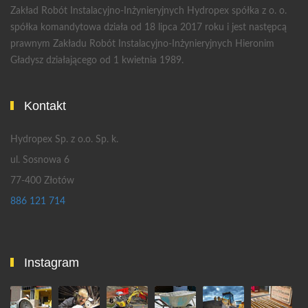
Zakład Robót Instalacyjno-Inżynieryjnych Hydropex spółka z o. o.
spółka komandytowa działa od 18 lipca 2017 roku i jest następcą
prawnym Zakładu Robót Instalacyjno-Inżynieryjnych Hieronim
Gładysz działającego od 1 kwietnia 1989.
Kontakt
Hydropex Sp. z o.o. Sp. k.
ul. Sosnowa 6
77-400 Złotów
886 121 714
Instagram