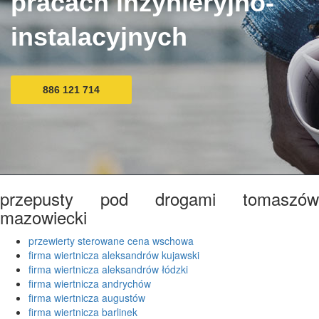
pracach inżynieryjno-
instalacyjnych
886 121 714
przepusty pod drogami tomaszów
mazowiecki
przewierty sterowane cena wschowa
firma wiertnicza aleksandrów kujawski
firma wiertnicza aleksandrów łódzki
firma wiertnicza andrychów
firma wiertnicza augustów
firma wiertnicza barlinek