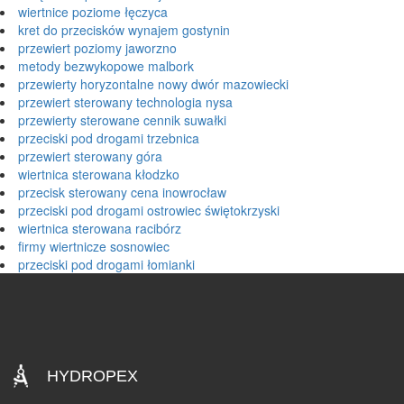
wiertnice poziome łęczyca
kret do przecisków wynajem gostynin
przewiert poziomy jaworzno
metody bezwykopowe malbork
przewierty horyzontalne nowy dwór mazowiecki
przewiert sterowany technologia nysa
przewierty sterowane cennik suwałki
przeciski pod drogami trzebnica
przewiert sterowany góra
wiertnica sterowana kłodzko
przecisk sterowany cena inowrocław
przeciski pod drogami ostrowiec świętokrzyski
wiertnica sterowana racibórz
firmy wiertnicze sosnowiec
przeciski pod drogami łomianki
HYDROPEX