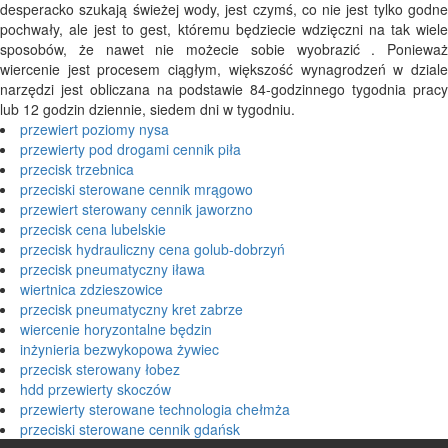
desperacko szukają świeżej wody, jest czymś, co nie jest tylko godne
pochwały, ale jest to gest, któremu będziecie wdzięczni na tak wiele
sposobów, że nawet nie możecie sobie wyobrazić . Ponieważ
wiercenie jest procesem ciągłym, większość wynagrodzeń w dziale
narzędzi jest obliczana na podstawie 84-godzinnego tygodnia pracy
lub 12 godzin dziennie, siedem dni w tygodniu.
przewiert poziomy nysa
przewierty pod drogami cennik piła
przecisk trzebnica
przeciski sterowane cennik mrągowo
przewiert sterowany cennik jaworzno
przecisk cena lubelskie
przecisk hydrauliczny cena golub-dobrzyń
przecisk pneumatyczny iława
wiertnica zdzieszowice
przecisk pneumatyczny kret zabrze
wiercenie horyzontalne będzin
inżynieria bezwykopowa żywiec
przecisk sterowany łobez
hdd przewierty skoczów
przewierty sterowane technologia chełmża
przeciski sterowane cennik gdańsk