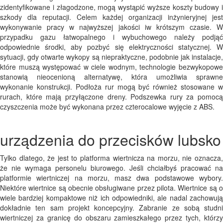
zidentyfikowane i złagodzone, mogą wystąpić wyższe koszty budowy i
szkody dla reputacji. Celem każdej organizacji inżynieryjnej jest
wykonywanie pracy w najwyższej jakości iw krótszym czasie. W
przypadku gazu łatwopalnego i wybuchowego należy podjąć
odpowiednie środki, aby pozbyć się elektryczności statycznej. W
sytuacji, gdy otwarte wykopy są niepraktyczne, podobnie jak instalacje,
które muszą występować w ciele wodnym, technologie bezwykopowe
stanowią nieocenioną alternatywę, która umożliwia sprawne
wykonanie konstrukcji. Podłoża rur mogą być również stosowane w
rurach, które mają przyłączone dreny. Podszewka rury za pomocą
czyszczenia może być wykonana przez czterocalowe wyjęcie z ABS.
urządzenia do przecisków lubsko
Tylko dlatego, że jest to platforma wiertnicza na morzu, nie oznacza,
że ​​nie wymaga personelu biurowego. Jeśli chciałbyś pracować na
platformie wiertniczej na morzu, masz dwa podstawowe wybory.
Niektóre wiertnice są obecnie obsługiwane przez pilota. Wiertnice są o
wiele bardziej kompaktowe niż ich odpowiedniki, ale nadal zachowują
dokładnie ten sam projekt koncepcyjny. Zabranie ze sobą studni
wiertniczej za granicę do obszaru zamieszkałego przez tych, którzy