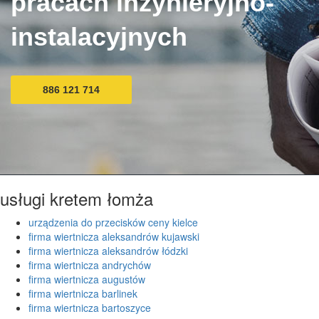
pracach inżynieryjno-
instalacyjnych
886 121 714
usługi kretem łomża
urządzenia do przecisków ceny kielce
firma wiertnicza aleksandrów kujawski
firma wiertnicza aleksandrów łódzki
firma wiertnicza andrychów
firma wiertnicza augustów
firma wiertnicza barlinek
firma wiertnicza bartoszyce