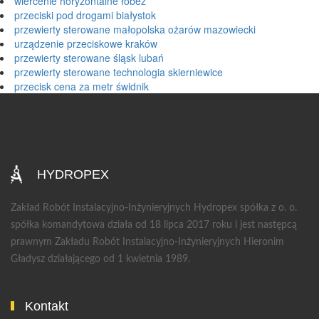
wiercenie horyzontalne łobez
przeciski pod drogami białystok
przewierty sterowane małopolska ożarów mazowiecki
urządzenie przeciskowe kraków
przewierty sterowane śląsk lubań
przewierty sterowane technologia skierniewice
przecisk cena za metr świdnik
HYDROPEX
Zakład Robót Instalacyjno-Inżynieryjnych Hydropex spółka z o. o.
spółka komandytowa działa od 18 lipca 2017 roku i jest następcą
prawnym Zakładu Robót Instalacyjno-Inżynieryjnych Hieronim
Gładysz działającego od 1 kwietnia 1989.
Kontakt