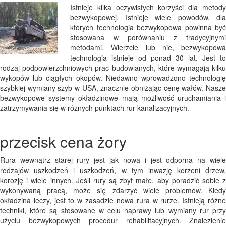
Istnieje kilka oczywistych korzyści dla metody
bezwykopowej. Istnieje wiele powodów, dla
których technologia bezwykopowa powinna być
stosowana w porównaniu z tradycyjnymi
metodami. Wierzcie lub nie, bezwykopowa
technologia istnieje od ponad 30 lat. Jest to
rodzaj podpowierzchniowych prac budowlanych, które wymagają kilku
wykopów lub ciągłych okopów. Niedawno wprowadzono technologię
szybkiej wymiany szyb w USA, znacznie obniżając cenę wałów. Nasze
bezwykopowe systemy okładzinowe mają możliwość uruchamiania i
zatrzymywania się w różnych punktach rur kanalizacyjnych.
przecisk cena żory
Rura wewnątrz starej rury jest jak nowa i jest odporna na wiele
rodzajów uszkodzeń i uszkodzeń, w tym inwazję korzeni drzew,
korozję i wiele innych. Jeśli rury są zbyt małe, aby poradzić sobie z
wykonywaną pracą, może się zdarzyć wiele problemów. Kiedy
okładzina leczy, jest to w zasadzie nowa rura w rurze. Istnieją różne
techniki, które są stosowane w celu naprawy lub wymiany rur przy
użyciu bezwykopowych procedur rehabilitacyjnych. Znalezienie