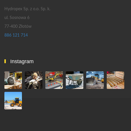
Hydropex Sp. z o.o. Sp. k.
ul. Sosnowa 6
77-400 Złotów
886 121 714
Instagram