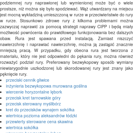
podziemnej rury naprawionej lub wymienionej może być o wiele
prostsze, niż można się było spodziewać. Wąż utwardzany na miejscu
jest mocną wykładziną umieszczoną w rurze w przeciwieństwie do rury
w rurze. Stosunkowo zdrowe rury z kilkoma problemami można
zazwyczaj naprawić za pomocą strategii naprawy CIPP i będą miały
możliwość powrócenia do prawidłowego funkcjonowania bez dalszych
obaw. Rura jest spawana przed instalacją. Zamiast niszczyć
nawierzchnię i naprawiać nawierzchnię, można ją zastąpić znacznie
mniejszą pracą. W przypadku, gdy obecna rura jest tworzona z
materiału, który nie jest odpowiedni do pękania rury, można również
rozważyć podział rury. Preferowany bezwykopowy sposób wymiany
niewiarygodnie uszkodzonej lub skorodowanej rury jest znany jako
pęknięcie rury.
przeciski cennik gliwice
inżynieria bezwykopowa murowana goślina
wiercenie horyzontalne lębork
przecisk kret tarnowskie góry
przecisk sterowany myślibórz
kret do przecisków wynajem sokółka
wiertnica pozioma aleksandrów łódzki
przewierty sterowane cena skawina
wiertnica sokółka