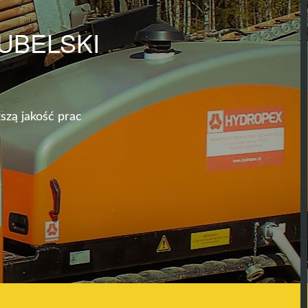
UBELSKI
szą jakość prac