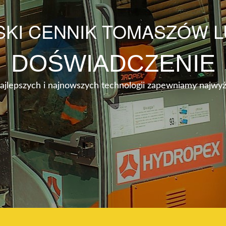
SKI CENNIK TOMASZÓW L
DOŚWIADCZENIE
najlepszych i najnowszych technologii zapewniamy najwyż