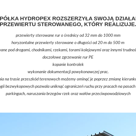
SPÓŁKA HYDROPEX ROZSZERZYŁA SWOJĄ DZIAŁA
PRZEWIERTU STEROWANEGO, KTÓRY REALIZUJE
przewierty sterowane rur o średnicy od 32 mm do 1000 mm
horyzontalne przewierty sterowane o długości od 20 m do 500 m
wane pod drogami, chodnikami, rzekami, torami kolejowymi oraz innymi trudno
doczołowe zgrzewanie rur PE
kopanie kontrolek
wykonanie dokumentacji powykonawczej prac.
a na trasie przeszkód terenowych możemy ominąć je poprzez zmianę kierunku 
gii bezwykopowych pozwala uniknąć ograniczeń ruchu przy pracach na pasach 
parkingach, naruszania brzegów rzek oraz wałów przeciwpowodziowych