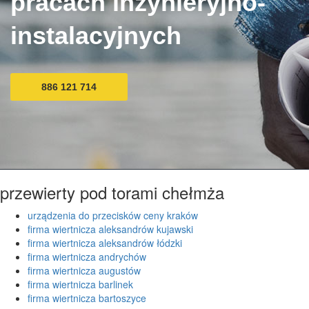
pracach inżynieryjno-
instalacyjnych
886 121 714
przewierty pod torami chełmża
urządzenia do przecisków ceny kraków
firma wiertnicza aleksandrów kujawski
firma wiertnicza aleksandrów łódzki
firma wiertnicza andrychów
firma wiertnicza augustów
firma wiertnicza barlinek
firma wiertnicza bartoszyce