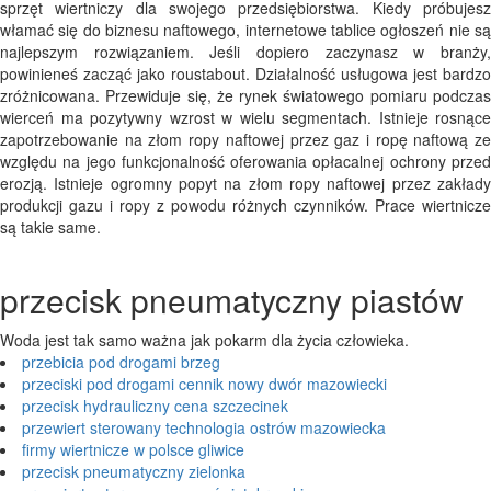
sprzęt wiertniczy dla swojego przedsiębiorstwa. Kiedy próbujesz
włamać się do biznesu naftowego, internetowe tablice ogłoszeń nie są
najlepszym rozwiązaniem. Jeśli dopiero zaczynasz w branży,
powinieneś zacząć jako roustabout. Działalność usługowa jest bardzo
zróżnicowana. Przewiduje się, że rynek światowego pomiaru podczas
wierceń ma pozytywny wzrost w wielu segmentach. Istnieje rosnące
zapotrzebowanie na złom ropy naftowej przez gaz i ropę naftową ze
względu na jego funkcjonalność oferowania opłacalnej ochrony przed
erozją. Istnieje ogromny popyt na złom ropy naftowej przez zakłady
produkcji gazu i ropy z powodu różnych czynników. Prace wiertnicze
są takie same.
przecisk pneumatyczny piastów
Woda jest tak samo ważna jak pokarm dla życia człowieka.
przebicia pod drogami brzeg
przeciski pod drogami cennik nowy dwór mazowiecki
przecisk hydrauliczny cena szczecinek
przewiert sterowany technologia ostrów mazowiecka
firmy wiertnicze w polsce gliwice
przecisk pneumatyczny zielonka