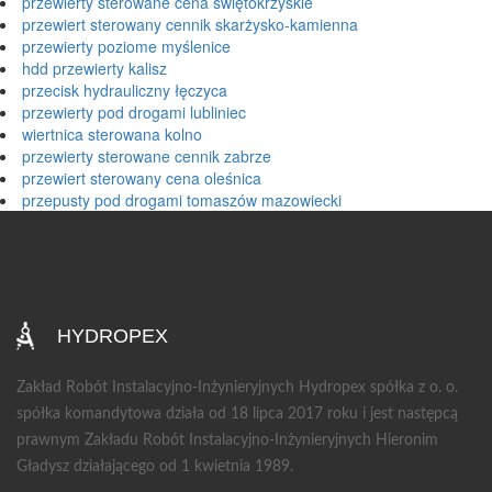
przewierty sterowane cena świętokrzyskie
przewiert sterowany cennik skarżysko-kamienna
przewierty poziome myślenice
hdd przewierty kalisz
przecisk hydrauliczny łęczyca
przewierty pod drogami lubliniec
wiertnica sterowana kolno
przewierty sterowane cennik zabrze
przewiert sterowany cena oleśnica
przepusty pod drogami tomaszów mazowiecki
HYDROPEX
Zakład Robót Instalacyjno-Inżynieryjnych Hydropex spółka z o. o.
spółka komandytowa działa od 18 lipca 2017 roku i jest następcą
prawnym Zakładu Robót Instalacyjno-Inżynieryjnych Hieronim
Gładysz działającego od 1 kwietnia 1989.