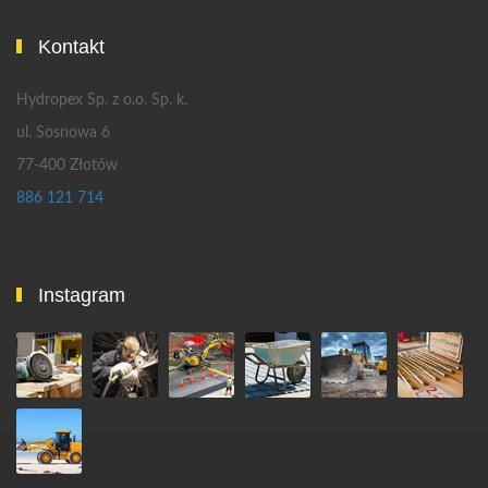
Kontakt
Hydropex Sp. z o.o. Sp. k.
ul. Sosnowa 6
77-400 Złotów
886 121 714
Instagram