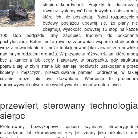
stopień koordynacji. Projekty te dostarczają
również systemy wód opadowych na obszarach,
które ich nie posiadają. Przed rozpoczęciem
budowy podjazdu upewnij się, że plany nie
obejmują wysokości powyżej 15 stóp na każde
100 stóp podjazdu, aby zapobiec trudnym do pokonania
pochyłościom. Beton może również zapewniać wsparcie strukturalne
wraz z odwadnianiem i może funkcjonować jako zewnętrzna powłoka
nad innym rodzajem drenażu. W przypadku różnych ścian, które mogą
być z kamienia lub cegły i zaprawy, w przypadku, gdy struktura
pojawia się w złym stanie lub istnieje możliwość uszkodzenia przez
kobiety i mężczyzn, przeszukiwanie pamięci podręcznej w takiej
ścianie może nie być dozwolone. Wiercenie to procedura
opracowywania otworu do wydobywania zasobów naturalnych.
przewiert sterowany technologia
sierpc
Preferowany bezwykopowy sposób wymiany niewiarygodnie
uszkodzonej lub skorodowanej rury jest znany jako pęknięcie rury.