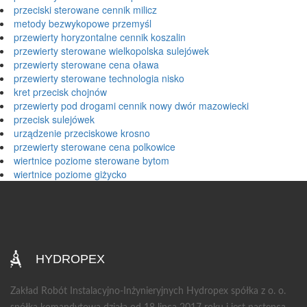
przeciski sterowane cennik milicz
metody bezwykopowe przemyśl
przewierty horyzontalne cennik koszalin
przewierty sterowane wielkopolska sulejówek
przewierty sterowane cena oława
przewierty sterowane technologia nisko
kret przecisk chojnów
przewierty pod drogami cennik nowy dwór mazowiecki
przecisk sulejówek
urządzenie przeciskowe krosno
przewierty sterowane cena polkowice
wiertnice poziome sterowane bytom
wiertnice poziome giżycko
HYDROPEX
Zakład Robót Instalacyjno-Inżynieryjnych Hydropex spółka z o. o.