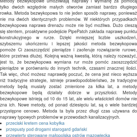
Metody bezwykopowe umożliwiają naprawy i wymianę za pomocą
tylko dwóch względnie małych otworów zamiast bardzo długiego
rowka. Metoda bezwykopowa to nie jeden sposób naprawy, ponieważ
nie ma dwóch identycznych problemów. W niektórych przypadkach
bezwykopowa naprawa drenażu może nie być możliwa. Dużo cieszą
się stentem, proaktywne podejście PipePatch zakłada naprawę punktu
konstrukcyjnego w rurze. Dzięki mniejszej liczbie uszkodzeń,
szybszemu ukończeniu i lepszej jakości metoda bezwykopowa
pomoże Ci zaoszczędzić pieniądze i zaoferuje rozwiązanie rurowe,
które przetrwa dłużej. Kolejną ważną kwestią, którą należy rozważyć,
jest to, że bezwykopowa wymiana rur może pomóc zaoszczędzić
pieniądze w porównaniu do innych technik, czasami znacznej ilości.
Tak więc, choć możesz naprawdę poczuć, że cena jest nieco wyższa
niż tradycyjne strategie, istnieje prawdopodobieństwo, że tradycyjne
metody będą musiały zostać zmienione za kilka lat, a metody
bezwykopowe będą działały dobrze w przyszłości. Metody
bezwykopowe istnieją od 10 do 15 lat, ale wielu właścicieli domów nie
zna ich. Nowe metody, od ponad dziesięciu lat, są o wiele bardziej
przystępne cenowo. Metoda ta była przez długi czas używana do
naprawy typowych problemów w przewodach kanalizacyjnych.
przeciski kretem cena kobyłka
przepusty pod drogami starogard gdański
przewierty sterowane małopolska ostrów mazowiecka