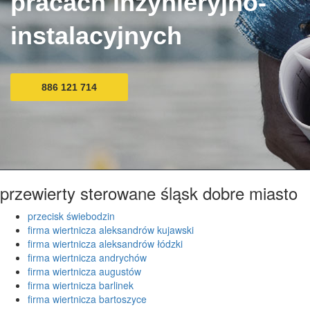
pracach inżynieryjno-
instalacyjnych
886 121 714
przewierty sterowane śląsk dobre miasto
przecisk świebodzin
firma wiertnicza aleksandrów kujawski
firma wiertnicza aleksandrów łódzki
firma wiertnicza andrychów
firma wiertnicza augustów
firma wiertnicza barlinek
firma wiertnicza bartoszyce