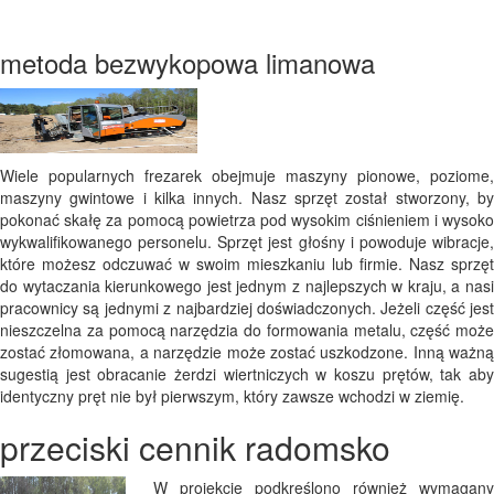
metoda bezwykopowa limanowa
Wiele popularnych frezarek obejmuje maszyny pionowe, poziome,
maszyny gwintowe i kilka innych. Nasz sprzęt został stworzony, by
pokonać skałę za pomocą powietrza pod wysokim ciśnieniem i wysoko
wykwalifikowanego personelu. Sprzęt jest głośny i powoduje wibracje,
które możesz odczuwać w swoim mieszkaniu lub firmie. Nasz sprzęt
do wytaczania kierunkowego jest jednym z najlepszych w kraju, a nasi
pracownicy są jednymi z najbardziej doświadczonych. Jeżeli część jest
nieszczelna za pomocą narzędzia do formowania metalu, część może
zostać złomowana, a narzędzie może zostać uszkodzone. Inną ważną
sugestią jest obracanie żerdzi wiertniczych w koszu prętów, tak aby
identyczny pręt nie był pierwszym, który zawsze wchodzi w ziemię.
przeciski cennik radomsko
W projekcie podkreślono również wymagany