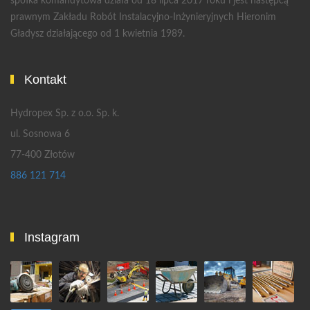
spółka komandytowa działa od 18 lipca 2017 roku i jest następcą
prawnym Zakładu Robót Instalacyjno-Inżynieryjnych Hieronim
Gładysz działającego od 1 kwietnia 1989.
Kontakt
Hydropex Sp. z o.o. Sp. k.
ul. Sosnowa 6
77-400 Złotów
886 121 714
Instagram