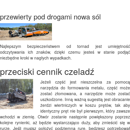
przewierty pod drogami nowa sól
Najlepszym bezpieczeństwem od tornad jest umiejętność
odczytywania ich znaków, dzięki czemu jesteś w stanie podjąć
niezbędne kroki w nagłych wypadkach.
przeciski cennik czeladź
Jeżeli część jest nieszczelna za pomocą
narzędzia do formowania metalu, część może
zostać złomowana, a narzędzie może zostać
uszkodzone. Inną ważną sugestią jest obracanie
żerdzi wiertniczych w koszu prętów, tak aby
identyczny pręt nie był pierwszym, który zawsze
wchodzi w ziemię. Otwór zostanie następnie powiększony poprzez
kolejne rynienki, aż będzie wystarczająco duży, aby zmieścić się w
rurze. Jeśli musisz położyć podziemną rurę, będziesz potrzebował