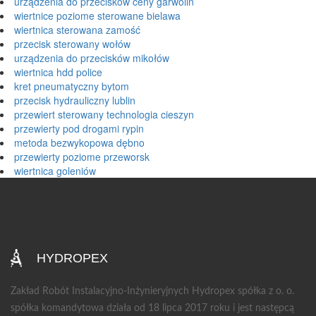
urządzenia do przecisków ceny garwolin
wiertnice poziome sterowane bielawa
wiertnica sterowana zamość
przecisk sterowany wołów
urządzenia do przecisków mikołów
wiertnica hdd police
kret pneumatyczny bytom
przecisk hydrauliczny lublin
przewiert sterowany technologia cieszyn
przewierty pod drogami rypin
metoda bezwykopowa dębno
przewierty poziome przeworsk
wiertnica goleniów
HYDROPEX
Zakład Robót Instalacyjno-Inżynieryjnych Hydropex spółka z o. o.
spółka komandytowa działa od 18 lipca 2017 roku i jest następcą