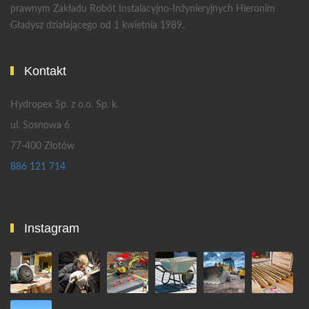
prawnym Zakładu Robót Instalacyjno-Inżynieryjnych Hieronim
Gładysz działającego od 1 kwietnia 1989.
Kontakt
Hydropex Sp. z o.o. Sp. k.
ul. Sosnowa 6
77-400 Złotów
886 121 714
Instagram