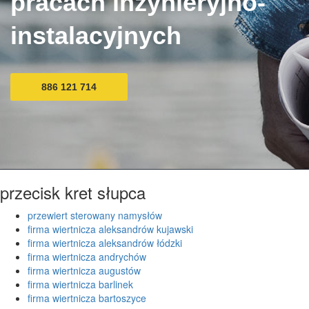
pracach inżynieryjno-
instalacyjnych
886 121 714
przecisk kret słupca
przewiert sterowany namysłów
firma wiertnicza aleksandrów kujawski
firma wiertnicza aleksandrów łódzki
firma wiertnicza andrychów
firma wiertnicza augustów
firma wiertnicza barlinek
firma wiertnicza bartoszyce